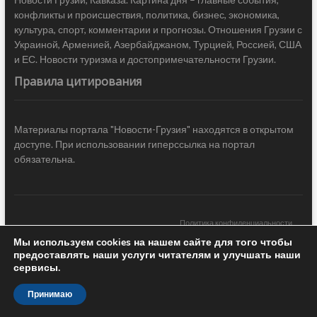
конфликты и происшествия, политика, бизнес, экономика,
культура, спорт, комментарии и прогнозы. Отношения Грузии с
Украиной, Арменией, Азербайджаном, Турцией, Россией, США
и ЕС. Новости туризма и достопримечательности Грузии.
Правила цитирования
Материалы портала "Новости-Грузия" находятся в открытом
доступе. При использовании гиперссылка на портал
обязательна.
Политика конфиденциальности
Мы используем cookies на нашем сайте для того чтобы
Новости Грузии
| Black Sea Press LTD © 2020 All Rights Reserved /
предоставлять наши услуги читателям и улучшать наши
Design & development —
COCODO BRANDO
сервисы.
Принимаю