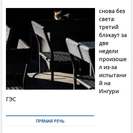
Грузия
снова без
света:
третий
блэкаут за
две
недели
произоше
л из-за
испытани
й на
Ингури
ГЭС
ПРЯМАЯ РЕЧЬ