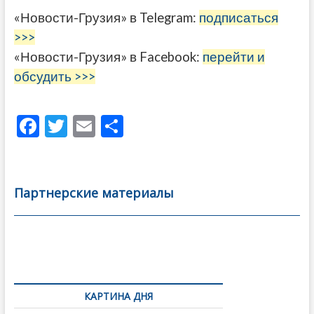
«Новости-Грузия» в Telegram:
подписаться
>>>
«Новости-Грузия» в Facebook:
перейти и
обсудить >>>
F
T
E
О
ac
w
m
тп
e
itt
ai
р
b
er
l
а
Партнерские материалы
o
в
o
и
k
ть
Навигация
по
КАРТИНА ДНЯ
записям