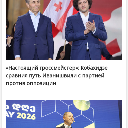
«Настоящий гроссмейстер»: Кобахидзе
@ქართული ოცნება / Georgian Dream
сравнил путь Иванишвили с партией
против оппозиции