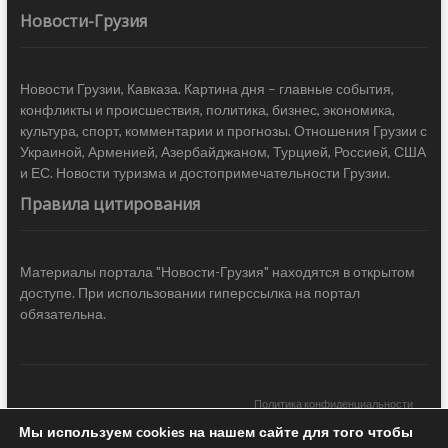
Новости-Грузия
Новости Грузии, Кавказа. Картина дня – главные события,
конфликты и происшествия, политика, бизнес, экономика,
культура, спорт, комментарии и прогнозы. Отношения Грузии с
Украиной, Арменией, Азербайджаном, Турцией, Россией, США
и ЕС. Новости туризма и достопримечательности Грузии.
Правила цитирования
Материалы портала "Новости-Грузия" находятся в открытом
доступе. При использовании гиперссылка на портал
обязательна.
Политика конфиденциальности
Мы используем cookies на нашем сайте для того чтобы
Новости Грузии
| Black Sea Press LTD © 2020 All Rights Reserved /