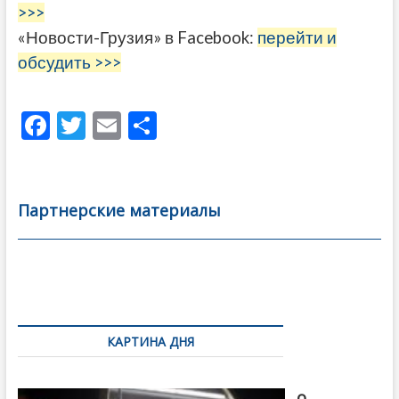
>>>
«Новости-Грузия» в Facebook:
перейти и
обсудить >>>
F
T
E
О
ac
w
m
тп
e
itt
ai
р
b
er
l
а
Партнерские материалы
o
в
o
и
k
ть
Навигация
по
КАРТИНА ДНЯ
записям
В память
о