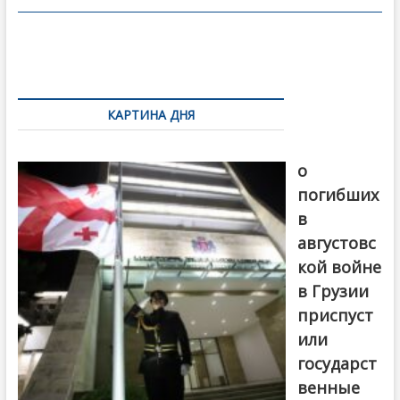
o
в
o
и
k
ть
Навигация
по
КАРТИНА ДНЯ
записям
В память
о
погибших
в
августовс
кой войне
в Грузии
приспуст
или
государст
венные