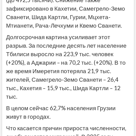
(до 492,5 тысячи). Снижение также
зафиксировано в Кахетии, Самегрело-Земо
Сванети, Шида Картли, Гурии, Мцхета-
Мтианети, Рача-Лечхуми и Квемо Сванети.
Долгосрочная картина усиливает этот
разрыв. За последние десять лет население
Тбилиси выросло на 223,9 тыс. человек
(+20%), а Аджарии – на 70,2 тыс. (+20%). В то
же время Имеретия потеряла 21,9 тыс.
жителей, Самегрело-Земо Сванети – 26,4
тыс., Кахетия – 15,9 тыс., Шида Картли – 12
тыс.
В целом сейчас 62,7% населения Грузии
живут в городах.
Что касается причин прироста численности,