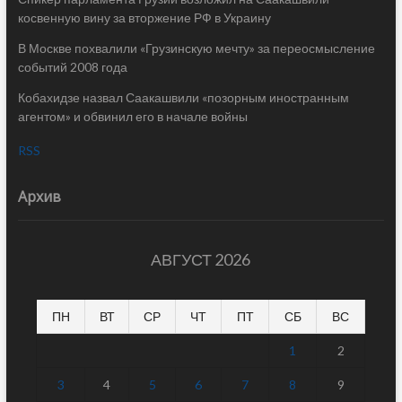
косвенную вину за вторжение РФ в Украину
В Москве похвалили «Грузинскую мечту» за переосмысление
событий 2008 года
Кобахидзе назвал Саакашвили «позорным иностранным
агентом» и обвинил его в начале войны
RSS
Архив
АВГУСТ 2026
ПН
ВТ
СР
ЧТ
ПТ
СБ
ВС
1
2
3
4
5
6
7
8
9