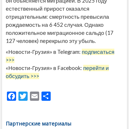
он объясняется миграцией. В 2025 году
естественный прирост оказался
отрицательным: смертность превысила
рождаемость на 6 452 случая. Однако
положительное миграционное сальдо (17
127 человек) перекрыло эту убыль.
«Новости-Грузия» в Telegram:
подписаться
>>>
«Новости-Грузия» в Facebook:
перейти и
обсудить >>>
F
T
E
О
ac
w
m
тп
e
itt
ai
р
b
er
l
а
Партнерские материалы