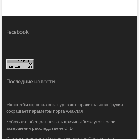
Facebook
Последние новости
Масштабы «проекта века» урезают: правительство Грузии
сокращает параметры порта Анаклия
Кобахидзе обещает назвать причины блэкаутов после
завершения расследования СГБ
Спикер парламента Грузии возложил на Саакашвили