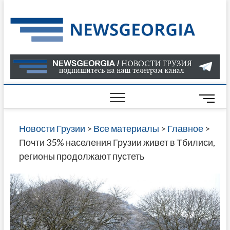
Skip
to
Нов
САМАЯ
content
АКТУАЛ
Гру
ИНФОР
О СОБ
В ГРУЗ
НОВОС
M
ГРУЗИИ
e
ОНЛАЙН
n
Новости Грузии
>
Все материалы
>
Главное
>
САЙТЕ 
u
Почти 35% населения Грузии живет в Тбилиси,
НАЙДЕ
B
регионы продолжают пустеть
НОВОС
u
ПОЛИТ
t
ЭКОНО
t
КУЛЬТУ
o
СПОРТА
n
МНОГО