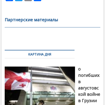
ac
w
m
тп
e
itt
ai
р
b
er
l
а
Партнерские материалы
o
в
o
и
k
ть
Навигация
по
КАРТИНА ДНЯ
записям
В память
о
погибших
в
августовс
кой войне
в Грузии