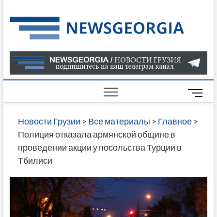
Skip
to
Нов
САМАЯ
content
АКТУАЛ
Гру
ИНФОР
О СОБ
В ГРУЗ
НОВОС
M
ГРУЗИИ
e
ОНЛАЙН
n
Новости Грузии
>
Все материалы
>
Главное
>
САЙТЕ 
u
Полиция отказала армянской общине в
НАЙДЕ
B
проведении акции у посольства Турции в
НОВОС
u
Тбилиси
ПОЛИТ
t
ЭКОНО
t
КУЛЬТУ
o
СПОРТА
n
МНОГО