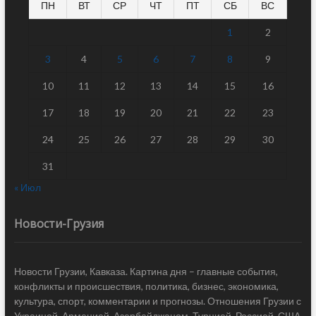
ПН
ВТ
СР
ЧТ
ПТ
СБ
ВС
1
2
3
4
5
6
7
8
9
10
11
12
13
14
15
16
17
18
19
20
21
22
23
24
25
26
27
28
29
30
31
« Июл
Новости-Грузия
Новости Грузии, Кавказа. Картина дня – главные события,
конфликты и происшествия, политика, бизнес, экономика,
культура, спорт, комментарии и прогнозы. Отношения Грузии с
Украиной, Арменией, Азербайджаном, Турцией, Россией, США