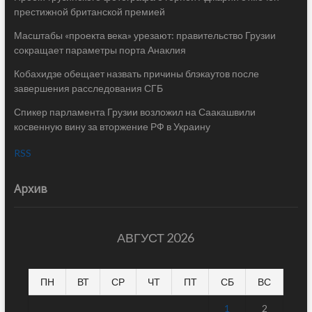
престижной британской премией
Масштабы «проекта века» урезают: правительство Грузии
сокращает параметры порта Анаклия
Кобахидзе обещает назвать причины блэкаутов после
завершения расследования СГБ
Спикер парламента Грузии возложил на Саакашвили
косвенную вину за вторжение РФ в Украину
RSS
Архив
АВГУСТ 2026
ПН
ВТ
СР
ЧТ
ПТ
СБ
ВС
1
2