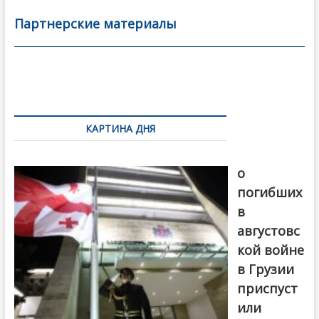
e
itt
ai
р
b
er
l
а
Партнерские материалы
o
в
o
и
k
ть
Навигация
по
КАРТИНА ДНЯ
записям
В память
о
погибших
в
августовс
кой войне
в Грузии
приспуст
или