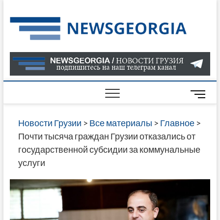
Skip
to
Нов
САМАЯ
content
АКТУАЛ
Гру
ИНФОР
О СОБ
В ГРУЗ
НОВОС
M
ГРУЗИИ
e
ОНЛАЙН
n
Новости Грузии
>
Все материалы
>
Главное
>
САЙТЕ 
u
Почти тысяча граждан Грузии отказались от
НАЙДЕ
B
государственной субсидии за коммунальные
НОВОС
u
услуги
ПОЛИТ
t
ЭКОНО
t
КУЛЬТУ
o
СПОРТА
n
МНОГО