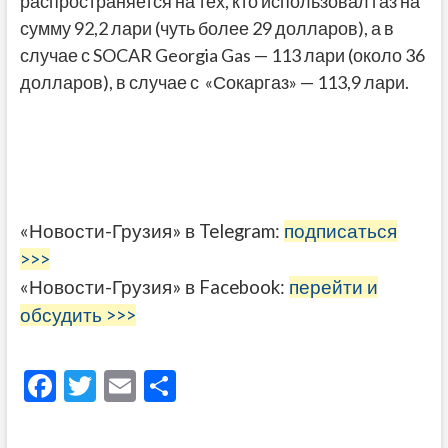
распространяется на тех, кто использовал газ на
сумму 92,2 лари (чуть более 29 долларов), а в
случае с SOCAR Georgia Gas — 113 лари (около 36
долларов), в случае с «Сокаргаз» — 113,9 лари.
«Новости-Грузия» в Telegram:
подписаться
>>>
«Новости-Грузия» в Facebook:
перейти и
обсудить >>>
F
T
E
О
ac
w
m
тп