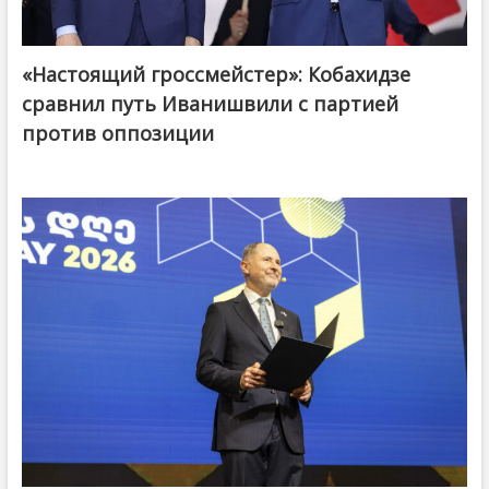
«Настоящий гроссмейстер»: Кобахидзе
@ქართული ოცნება / Georgian Dream
сравнил путь Иванишвили с партией
против оппозиции