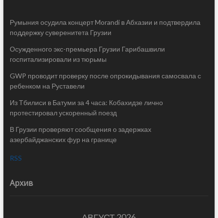
Румыния осудила концерт Morandi в Абхазии и подтвердила
поддержку суверенитета Грузии
Осужденного экс-премьера Грузии Гарибашвили
госпитализировали из тюрьмы
GWP проводит проверку после опрокидывания самосвала с
ребенком на Руставели
Из Тбилиси в Батуми за 4 часа: Кобахидзе лично
протестировал ускоренный поезд
В Грузии проверяют сообщения о задержках
азербайджанских фур на границе
RSS
Архив
АВГУСТ 2026