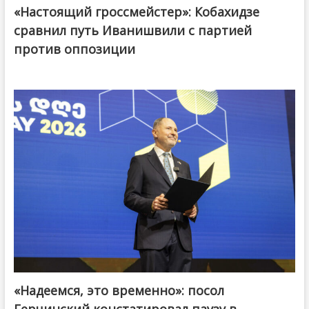
«Настоящий гроссмейстер»: Кобахидзе
@ქართული ოცნება / Georgian Dream
сравнил путь Иванишвили с партией
против оппозиции
«Надеемся, это временно»: посол