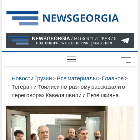
Skip
to
Нов
САМАЯ
content
АКТУАЛ
Гру
ИНФОР
О СОБ
В ГРУЗ
НОВОС
M
ГРУЗИИ
e
ОНЛАЙН
n
Новости Грузии
>
Все материалы
>
Главное
>
САЙТЕ 
u
Тегеран и Тбилиси по-разному рассказали о
НАЙДЕ
B
переговорах Кавелашвили и Пезешкиана
НОВОС
u
ПОЛИТ
t
ЭКОНО
t
КУЛЬТУ
o
СПОРТА
n
МНОГО