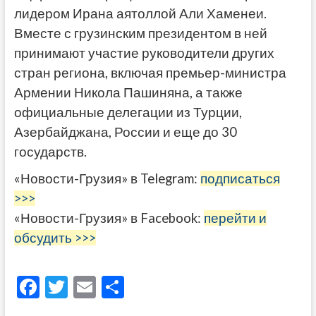
лидером Ирана аятоллой Али Хаменеи.
Вместе с грузинским президентом в ней
принимают участие руководители других
стран региона, включая премьер-министра
Армении Никола Пашиняна, а также
официальные делегации из Турции,
Азербайджана, России и еще до 30
государств.
«Новости-Грузия» в Telegram:
подписаться
>>>
«Новости-Грузия» в Facebook:
перейти и
обсудить >>>
F
T
E
О
ac
w
m
тп