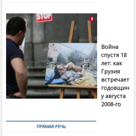
записям
Фотовыставка
на тему
августовской
войны 2008
года в Тбилиси,
август 2018
года. Фото:
Война
Первый канал
спустя 18
лет: как
Грузия
встречает
годовщин
у августа
2008-го
ПРЯМАЯ РЕЧЬ