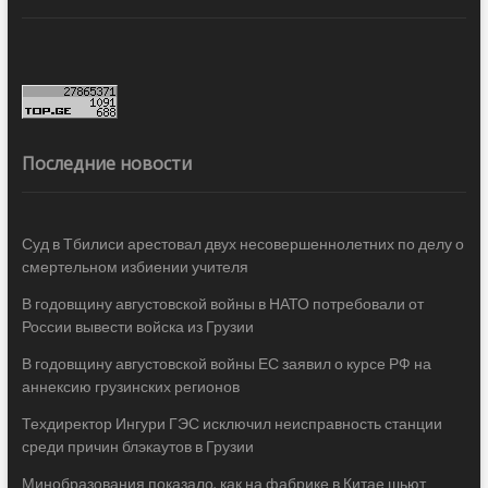
Последние новости
Суд в Тбилиси арестовал двух несовершеннолетних по делу о
смертельном избиении учителя
В годовщину августовской войны в НАТО потребовали от
России вывести войска из Грузии
В годовщину августовской войны ЕС заявил о курсе РФ на
аннексию грузинских регионов
Техдиректор Ингури ГЭС исключил неисправность станции
среди причин блэкаутов в Грузии
Минобразования показало, как на фабрике в Китае шьют