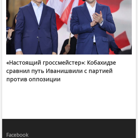
«Настоящий гроссмейстер»: Кобахидзе
@ქართული ოცნება / Georgian Dream
сравнил путь Иванишвили с партией
против оппозиции
Facebook