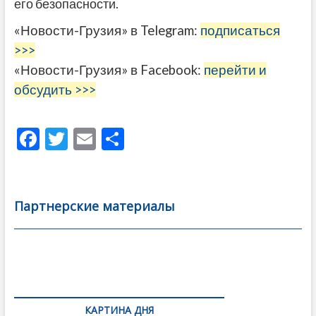
его безопасности.
«Новости-Грузия» в Telegram:
подписаться
>>>
«Новости-Грузия» в Facebook:
перейти и
обсудить >>>
F
T
E
О
ac
w
m
тп
e
itt
ai
р
b
er
l
а
Партнерские материалы
o
в
o
и
k
ть
Навигация
по
КАРТИНА ДНЯ