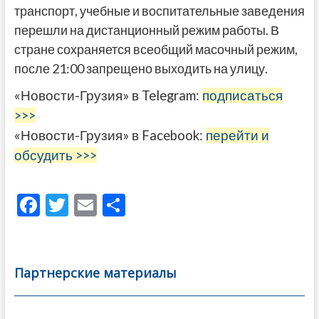
транспорт, учебные и воспитательные заведения
перешли на дистанционный режим работы. В
стране сохраняется всеобщий масочный режим,
после 21:00 запрещено выходить на улицу.
«Новости-Грузия» в Telegram:
подписаться
>>>
«Новости-Грузия» в Facebook:
перейти и
обсудить >>>
F
T
E
О
ac
w
m
тп
e
itt
ai
р
b
er
l
а
Партнерские материалы
o
в
o
и