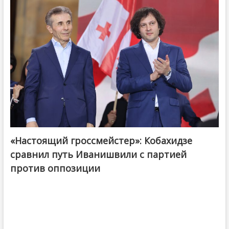
«Настоящий гроссмейстер»: Кобахидзе
@ქართული ოცნება / Georgian Dream
сравнил путь Иванишвили с партией
против оппозиции