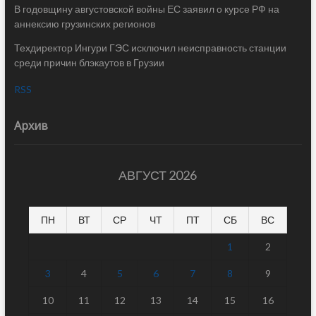
В годовщину августовской войны ЕС заявил о курсе РФ на
аннексию грузинских регионов
Техдиректор Ингури ГЭС исключил неисправность станции
среди причин блэкаутов в Грузии
RSS
Архив
АВГУСТ 2026
ПН
ВТ
СР
ЧТ
ПТ
СБ
ВС
1
2
3
4
5
6
7
8
9
10
11
12
13
14
15
16