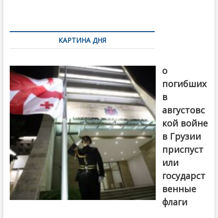
k
ть
Навигация
по
КАРТИНА ДНЯ
записям
В память
о
погибших
в
августовс
кой войне
в Грузии
приспуст
или
государст
венные
флаги