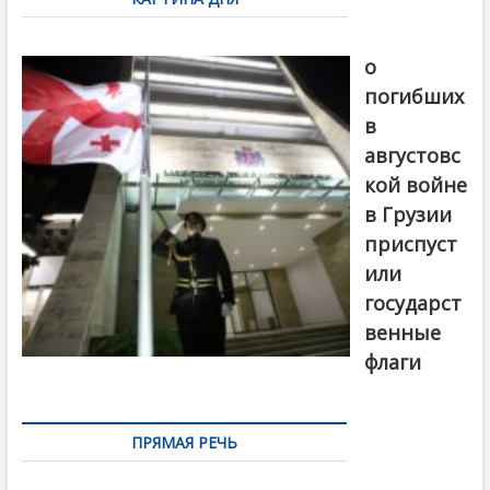
записям
В память
о
погибших
в
августовс
кой войне
в Грузии
приспуст
или
государст
венные
флаги
ПРЯМАЯ РЕЧЬ