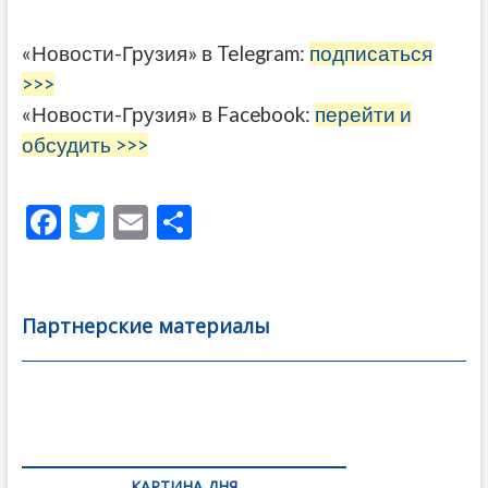
«Новости-Грузия» в Telegram:
подписаться
>>>
«Новости-Грузия» в Facebook:
перейти и
обсудить >>>
F
T
E
О
ac
w
m
тп
e
itt
ai
р
b
er
l
а
Партнерские материалы
o
в
o
и
k
ть
Навигация
по
КАРТИНА ДНЯ