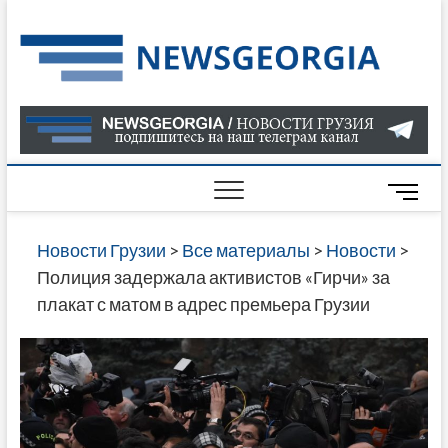
Skip
to
Нов
САМАЯ
content
АКТУАЛ
Гру
ИНФОР
О СОБ
В ГРУЗ
НОВОС
M
ГРУЗИИ
e
ОНЛАЙН
n
Новости Грузии
>
Все материалы
>
Новости
>
САЙТЕ 
u
Полиция задержала активистов «Гирчи» за
НАЙДЕ
B
плакат с матом в адрес премьера Грузии
НОВОС
u
ПОЛИТ
t
ЭКОНО
t
КУЛЬТУ
o
СПОРТА
n
МНОГО