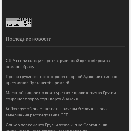
Последние новости
США ввели санкции против грузинской криптобиржи за
помощь Ирану
Проект грузинского фотографа о горной Аджарии отмечен
престижной британской премией
Масштабы «проекта века» урезают: правительство Грузии
сокращает параметры порта Анаклия
Кобахидзе обещает назвать причины блэкаутов после
завершения расследования СГБ
Спикер парламента Грузии возложил на Саакашвили
косвенную вину за вторжение РФ в Украину