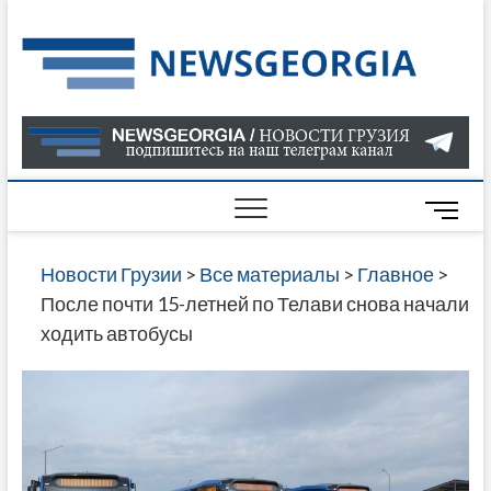
Skip
to
Нов
САМАЯ
content
АКТУАЛ
Гру
ИНФОР
О СОБ
В ГРУЗ
НОВОС
M
ГРУЗИИ
e
ОНЛАЙН
n
Новости Грузии
>
Все материалы
>
Главное
>
САЙТЕ 
u
После почти 15-летней по Телави снова начали
НАЙДЕ
B
ходить автобусы
НОВОС
u
ПОЛИТ
t
ЭКОНО
t
КУЛЬТУ
o
СПОРТА
n
МНОГО