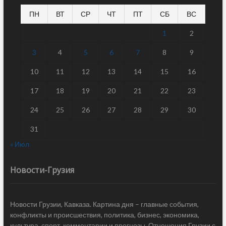
ПН
ВТ
СР
ЧТ
ПТ
СБ
ВС
1
2
3
4
5
6
7
8
9
10
11
12
13
14
15
16
17
18
19
20
21
22
23
24
25
26
27
28
29
30
31
« Июл
Новости-Грузия
Новости Грузии, Кавказа. Картина дня – главные события,
конфликты и происшествия, политика, бизнес, экономика,
культура, спорт, комментарии и прогнозы. Отношения Грузии с