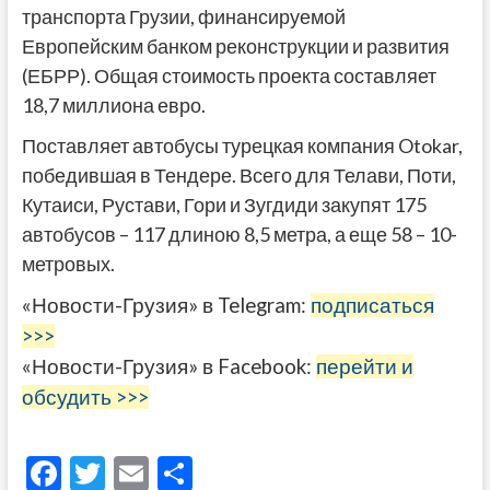
транспорта Грузии, финансируемой
Европейским банком реконструкции и развития
(ЕБРР). Общая стоимость проекта составляет
18,7 миллиона евро.
Поставляет автобусы турецкая компания Otokar,
победившая в Тендере. Всего для Телави, Поти,
Кутаиси, Рустави, Гори и Зугдиди закупят 175
автобусов – 117 длиною 8,5 метра, а еще 58 – 10-
метровых.
«Новости-Грузия» в Telegram:
подписаться
>>>
«Новости-Грузия» в Facebook:
перейти и
обсудить >>>
F
T
E
О