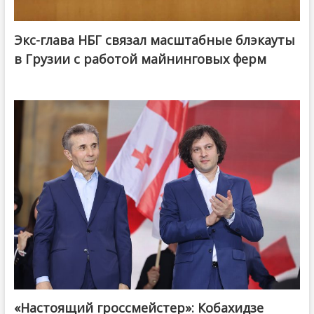
Экс-глава НБГ связал масштабные блэкауты
в Грузии с работой майнинговых ферм
«Настоящий гроссмейстер»: Кобахидзе
@ქართული ოცნება / Georgian Dream