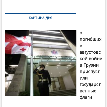
k
ть
Навигация
по
КАРТИНА ДНЯ
записям
В память
о
погибших
в
августовс
кой войне
в Грузии
приспуст
или
государст
венные
флаги