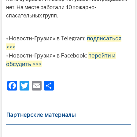
нет. На месте работали 10 пожарно-
спасательных групп.
«Новости-Грузия» в Telegram:
подписаться
>>>
«Новости-Грузия» в Facebook:
перейти и
обсудить >>>
F
T
E
О
ac
w
m
тп
e
itt
ai
р
b
er
l
а
Партнерские материалы
o
в
o
и