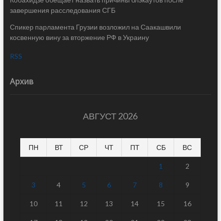
завершения расследования СГБ
Спикер парламента Грузии возложил на Саакашвили
косвенную вину за вторжение РФ в Украину
RSS
Архив
АВГУСТ 2026
ПН
ВТ
СР
ЧТ
ПТ
СБ
ВС
1
2
3
4
5
6
7
8
9
10
11
12
13
14
15
16