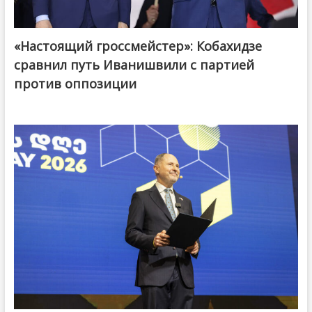
«Настоящий гроссмейстер»: Кобахидзе
@ქართული ოცნება / Georgian Dream
сравнил путь Иванишвили с партией
против оппозиции