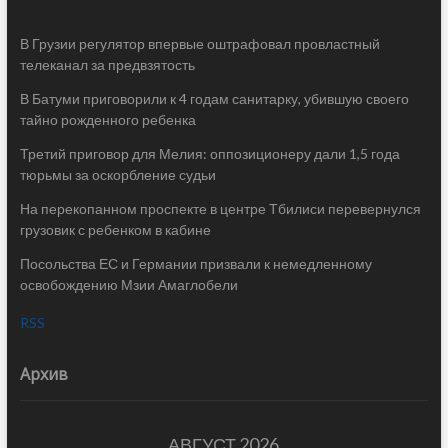
В Грузии регулятор впервые оштрафовал провластный
телеканал за предвзятость
В Батуми приговорили к 4 годам санитарку, убившую своего
тайно рожденного ребенка
Третий приговор для Мелия: оппозиционеру дали 1,5 года
тюрьмы за оскорбление судьи
На перекопанном проспекте в центре Тбилиси перевернулся
грузовик с ребенком в кабине
Посольства ЕС и Германии призвали к немедленному
освобождению Мзии Амаглобели
RSS
Архив
АВГУСТ 2026