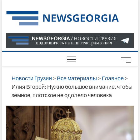
Skip
to
Нов
САМАЯ
content
АКТУАЛ
Гру
ИНФОР
О СОБ
В ГРУЗ
НОВОС
M
ГРУЗИИ
e
ОНЛАЙН
n
Новости Грузии
>
Все материалы
>
Главное
>
САЙТЕ 
u
Илия Второй: Нужно большое внимание, чтобы
НАЙДЕ
B
земное, плотское не одолело человека
НОВОС
u
ПОЛИТ
t
ЭКОНО
t
КУЛЬТУ
o
СПОРТА
n
МНОГО