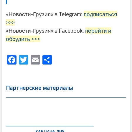
«Новости-Грузия» в Telegram:
подписаться
>>>
«Новости-Грузия» в Facebook:
перейти и
обсудить >>>
F
T
E
О
ac
w
m
тп
e
itt
ai
р
b
er
l
а
Партнерские материалы
o
в
o
и
k
ть
Навигация
по
КАРТИНА ДНЯ