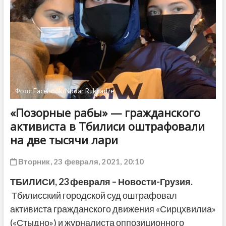
ДРУГОЕ
Фото: Facebook/Nodar Rukhadze
«Позорные рабы» — гражданского
активиста в Тбилиси оштрафовали
на две тысячи лари
Вторник, 23 февраля, 2021, 20:10
ТБИЛИСИ,
23 февраля
– Новости-Грузия.
Тбилисский городской суд оштрафовал
активиста гражданского движения «Сирцхвилиа»
(«Стыдно») и журналиста оппозиционного