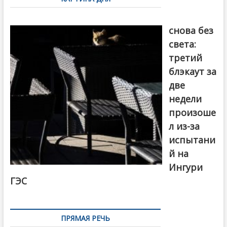
записям
Грузия
снова без
света:
третий
блэкаут за
две
недели
произоше
л из-за
испытани
й на
Ингури
ГЭС
ПРЯМАЯ РЕЧЬ