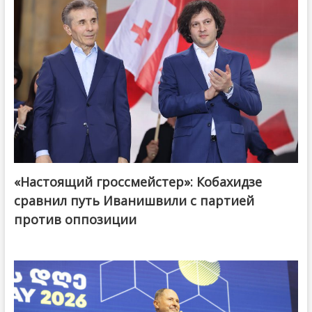
«Настоящий гроссмейстер»: Кобахидзе
@ქართული ოცნება / Georgian Dream
сравнил путь Иванишвили с партией
против оппозиции