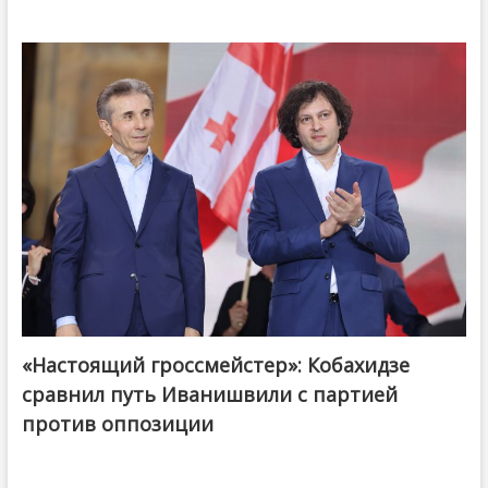
«Настоящий гроссмейстер»: Кобахидзе
@ქართული ოცნება / Georgian Dream
сравнил путь Иванишвили с партией
против оппозиции