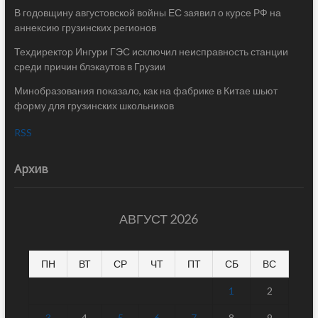
В годовщину августовской войны ЕС заявил о курсе РФ на
аннексию грузинских регионов
Техдиректор Ингури ГЭС исключил неисправность станции
среди причин блэкаутов в Грузии
Минобразования показало, как на фабрике в Китае шьют
форму для грузинских школьников
RSS
Архив
АВГУСТ 2026
ПН
ВТ
СР
ЧТ
ПТ
СБ
ВС
1
2
3
4
5
6
7
8
9