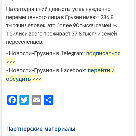
На сегодняшний день статус вынужденно
перемещенного лица в Грузии имеют 286,8
тысячи человек, это более 90 тысяч семей. В
Тбилиси всего проживает 37,8 тысячи семей
переселенцев.
«Новости-Грузия» в Telegram:
подписаться
>>>
«Новости-Грузия» в Facebook:
перейти и
обсудить >>>
F
T
E
О
ac
w
m
тп
e
itt
ai
р
b
er
l
а
Партнерские материалы