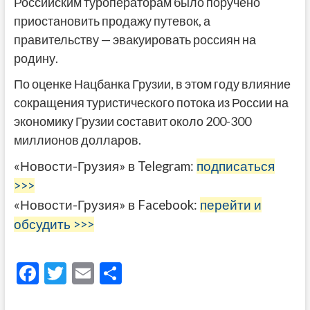
Российским туроператорам было поручено
приостановить продажу путевок, а
правительству — эвакуировать россиян на
родину.
По оценке Нацбанка Грузии, в этом году влияние
сокращения туристического потока из России на
экономику Грузии составит около 200-300
миллионов долларов.
«Новости-Грузия» в Telegram:
подписаться
>>>
«Новости-Грузия» в Facebook:
перейти и
обсудить >>>
F
T
E
О
ac
w
m
тп