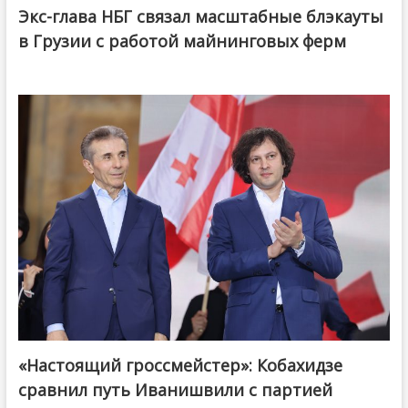
Экс-глава НБГ связал масштабные блэкауты
в Грузии с работой майнинговых ферм
«Настоящий гроссмейстер»: Кобахидзе
@ქართული ოცნება / Georgian Dream
сравнил путь Иванишвили с партией