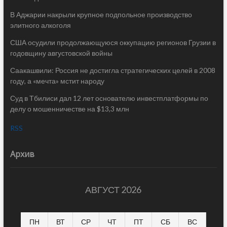
В Аджарии накрыли крупное подпольное производство
элитного алкоголя
США осудили продолжающуюся оккупацию регионов Грузии в
годовщину августовской войны
Саакашвили: Россия не достигла стратегических целей в 2008
году, а «мечта» мстит народу
Суд в Тбилиси дал 12 лет основателю инвестплатформы по
делу о мошенничестве на $13,3 млн
RSS
Архив
АВГУСТ 2026
ПН
ВТ
СР
ЧТ
ПТ
СБ
ВС