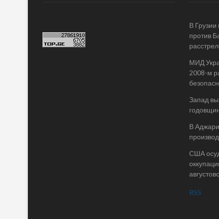
В Грузии
против Б
расстрел
МИД Укра
2008-м р
безопасн
Запад вы
годовщин
В Аджари
производ
США осу
оккупаци
августов
RSS