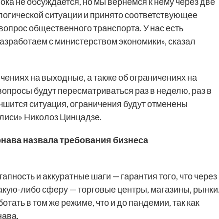
ка не обсуждается, но мы вернемся к нему через две
логической ситуации и принято соответствующее
вопрос общественного транспорта. У нас есть
азработаем с министерством экономики», сказал
чениях на выходные, а также об ограничениях на
вопросы будут пересматриваться раз в неделю, раз в
лучшится ситуация, ограничения будут отменены
илиси» Николоз Цинцадзе.
рнава назвала требования бизнеса
тапность и аккуратные шаги — гарантия того, что через
акую-либо сферу — торговые центры, магазины, рынки
отать в том же режиме, что и до пандемии, так как
нава.