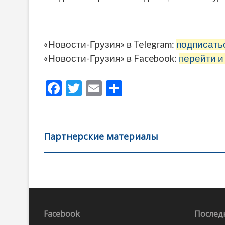
«Новости-Грузия» в Telegram:
подписать
«Новости-Грузия» в Facebook:
перейти и
F
T
E
О
ac
w
m
тп
e
itt
ai
р
b
er
l
а
Партнерские материалы
o
в
o
и
k
ть
Навигация
по
записям
Facebook
Послед