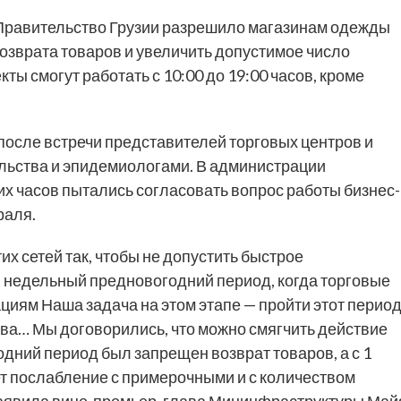
Правительство Грузии разрешило магазинам одежды
озврата товаров и увеличить допустимое число
кты смогут работать с 10:00 до 19:00 часов, кроме
после встречи представителей торговых центров и
льства и эпидемиологами. В администрации
их часов пытались согласовать вопрос работы бизнес-
раля.
х сетей так, чтобы не допустить быстрое
 недельный предновогодний период, когда торговые
иям Наша задача на этом этапе — пройти этот перио
рыва… Мы договорились, что можно смягчить действие
одний период был запрещен возврат товаров, а с 1
т послабление с примерочными и с количеством
 заявила вице-премьер, глава Мининфраструктуры Май