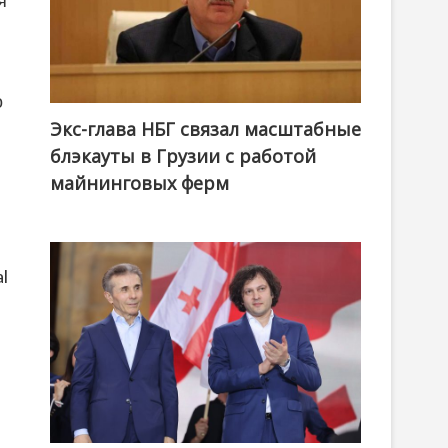
о
Экс-глава НБГ связал масштабные
блэкауты в Грузии с работой
майнинговых ферм
l