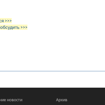
ся >>>
 обсудить >>>
ние новости
Архив