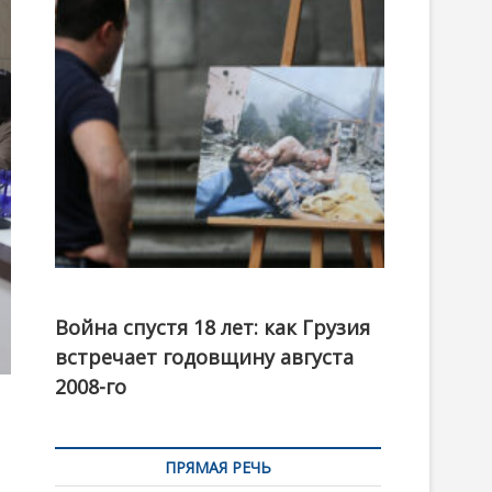
t
o
n
Фотовыставка на тему августовской войны 2008
года в Тбилиси, август 2018 года. Фото: Первый
Война спустя 18 лет: как Грузия
канал
встречает годовщину августа
2008-го
ПРЯМАЯ РЕЧЬ