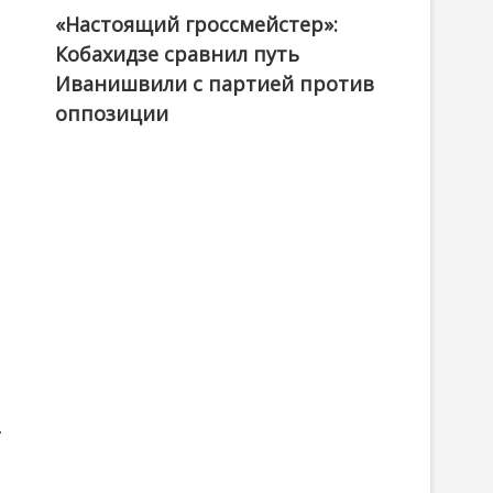
«Настоящий гроссмейстер»:
@ქართული ოცნება / Georgian Dream
Кобахидзе сравнил путь
Иванишвили с партией против
оппозиции
.