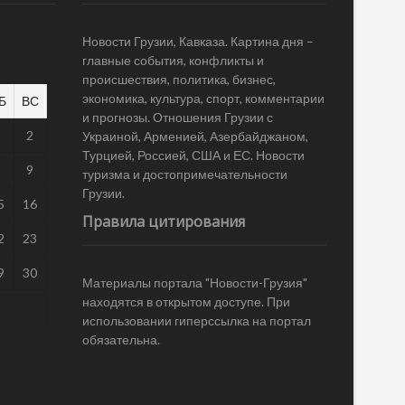
Новости Грузии, Кавказа. Картина дня –
главные события, конфликты и
происшествия, политика, бизнес,
экономика, культура, спорт, комментарии
Б
ВС
и прогнозы. Отношения Грузии с
1
2
Украиной, Арменией, Азербайджаном,
Турцией, Россией, США и ЕС. Новости
8
9
туризма и достопримечательности
Грузии.
5
16
Правила цитирования
2
23
9
30
Материалы портала "Новости-Грузия"
находятся в открытом доступе. При
использовании гиперссылка на портал
обязательна.