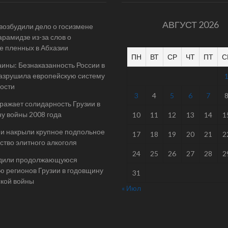
АВГУСТ 2026
 возбудили дело о госизмене
арамидзе из-за слов о
е пленных в Абхазии
ПН
ВТ
СР
ЧТ
ПТ
С
ины: Безнаказанность России в
азрушила европейскую систему
ости
3
4
5
6
7
ражает солидарность Грузии в
у войны 2008 года
10
11
12
13
14
1
и накрыли крупное подпольное
17
18
19
20
21
2
ство элитного алкоголя
24
25
26
27
28
2
дили продолжающуюся
ю регионов Грузии в годовщину
31
ской войны
« Июл