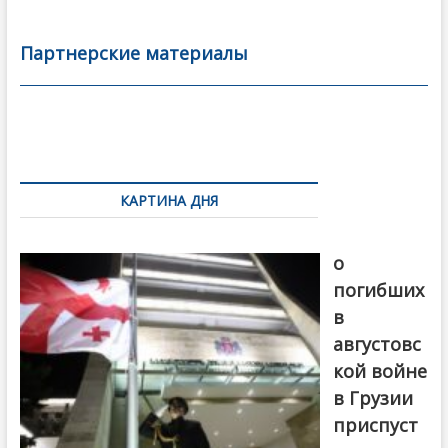
e
itt
ai
р
b
er
l
а
Партнерские материалы
o
в
o
и
k
ть
Навигация
по
КАРТИНА ДНЯ
записям
В память
о
погибших
в
августовс
кой войне
в Грузии
приспуст