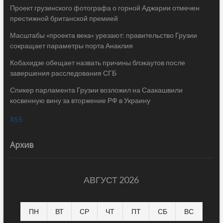
Проект грузинского фотографа о горной Аджарии отмечен
престижной британской премией
Масштабы «проекта века» урезают: правительство Грузии
сокращает параметры порта Анаклия
Кобахидзе обещает назвать причины блэкаутов после
завершения расследования СГБ
Спикер парламента Грузии возложил на Саакашвили
косвенную вину за вторжение РФ в Украину
RSS
Архив
АВГУСТ 2026
ПН
ВТ
СР
ЧТ
ПТ
СБ
ВС