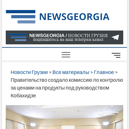
Skip
to
Нов
САМАЯ
content
АКТУАЛ
Гру
ИНФОР
О СОБ
В ГРУЗ
НОВОС
M
ГРУЗИИ
e
ОНЛАЙН
n
Новости Грузии
>
Все материалы
>
Главное
>
САЙТЕ 
u
Правительство создало комиссию по контролю
НАЙДЕ
B
за ценами на продукты под руководством
НОВОС
u
Кобахидзе
ПОЛИТ
t
ЭКОНО
t
КУЛЬТУ
o
СПОРТА
n
МНОГО