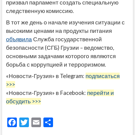
призвал парламент создать специальную
следственную комиссию.
В тот же день о начале изучения ситуации с
высокими ценами на продукты питания
объявила
Служба государственной
безопасности (СГБ) Грузии – ведомство,
основными задачами которого являются
борьба с коррупцией и терроризмом.
«Новости-Грузия» в Telegram:
подписаться
>>>
«Новости-Грузия» в Facebook:
перейти и
обсудить >>>
F
T
E
О
ac
w
m
тп