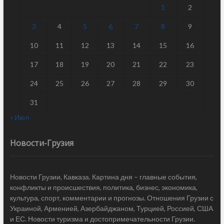
1
2
3
4
5
6
7
8
9
10
11
12
13
14
15
16
17
18
19
20
21
22
23
24
25
26
27
28
29
30
31
« Июл
Новости-Грузия
Новости Грузии, Кавказа. Картина дня – главные события,
конфликты и происшествия, политика, бизнес, экономика,
культура, спорт, комментарии и прогнозы. Отношения Грузии с
Украиной, Арменией, Азербайджаном, Турцией, Россией, США
и ЕС. Новости туризма и достопримечательности Грузии.