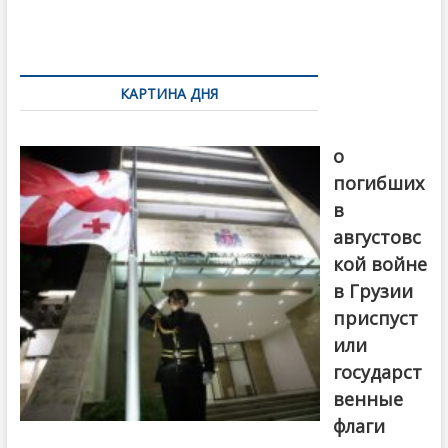
o
и
k
ть
Навигация
по
КАРТИНА ДНЯ
записям
В память
о
погибших
в
августовс
кой войне
в Грузии
приспуст
или
государст
венные
флаги