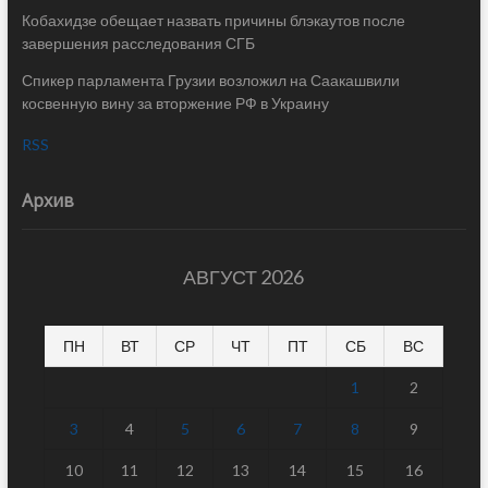
Кобахидзе обещает назвать причины блэкаутов после
завершения расследования СГБ
Спикер парламента Грузии возложил на Саакашвили
косвенную вину за вторжение РФ в Украину
RSS
Архив
АВГУСТ 2026
ПН
ВТ
СР
ЧТ
ПТ
СБ
ВС
1
2
3
4
5
6
7
8
9
10
11
12
13
14
15
16