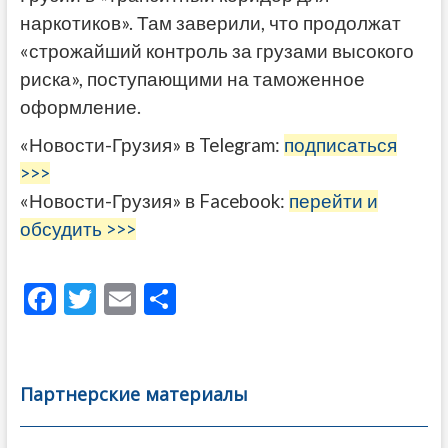
наркотиков». Там заверили, что продолжат
«строжайший контроль за грузами высокого
риска», поступающими на таможенное
оформление.
«Новости-Грузия» в Telegram:
подписаться
>>>
«Новости-Грузия» в Facebook:
перейти и
обсудить >>>
F
T
E
О
ac
w
m
тп
e
itt
ai
р
b
er
l
а
Партнерские материалы
o
в