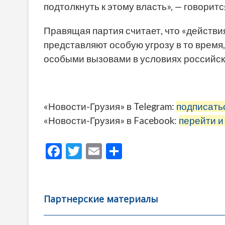
подтолкнуть к этому власть», — говоритс
Правящая партия считает, что «действи
представляют особую угрозу в то время,
особыми вызовами в условиях российск
«Новости-Грузия» в Telegram:
подписать
«Новости-Грузия» в Facebook:
перейти и
F
T
E
О
ac
w
m
тп
e
itt
ai
р
b
er
l
а
Партнерские материалы
o
в