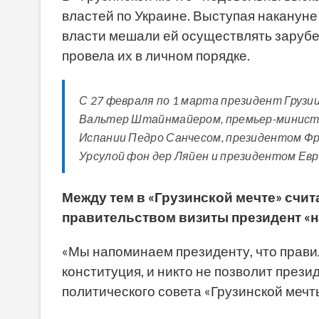
властей по Украине. Выступая наканун
власти мешали ей осуществлять зарубе
провела их в личном порядке.
С 27 февраля по 1 марта президент Грузи
Вальтер Штайнмайером, премьер-минист
Испании Педро Санчесом, президентом Ф
Урсулой фон дер Ляйен и президентом Ев
Между тем в «Грузинской мечте» счи
правительством визиты президент «
«Мы напоминаем президенту, что прави
конституция, и никто не позволит прези
политического совета «Грузинской мечт