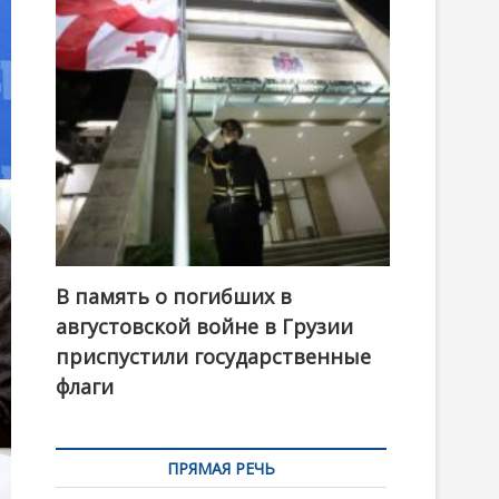
t
o
n
В память о погибших в
августовской войне в Грузии
приспустили государственные
флаги
ПРЯМАЯ РЕЧЬ