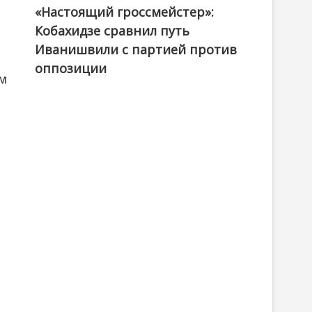
«Настоящий гроссмейстер»:
@ქართული ოცნება / Georgian Dream
Кобахидзе сравнил путь
Иванишвили с партией против
оппозиции
ом