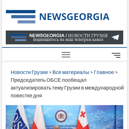
Skip
to
Нов
САМАЯ
content
АКТУАЛ
Гру
ИНФОР
О СОБ
В ГРУЗ
НОВОС
M
ГРУЗИИ
e
ОНЛАЙН
n
Новости Грузии
>
Все материалы
>
Главное
>
САЙТЕ 
u
Председатель ОБСЕ пообещал
НАЙДЕ
B
актуализировать тему Грузии в международной
НОВОС
u
повестке дня
ПОЛИТ
t
ЭКОНО
t
КУЛЬТУ
o
СПОРТА
n
МНОГО