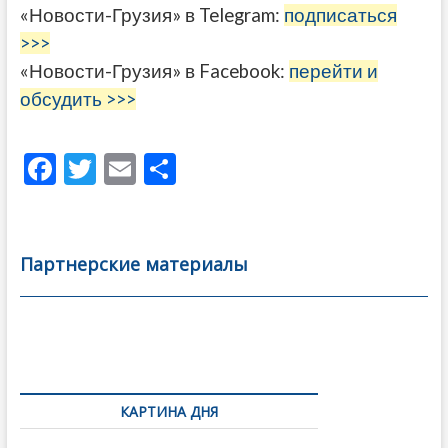
«Новости-Грузия» в Telegram:
подписаться
>>>
«Новости-Грузия» в Facebook:
перейти и
обсудить >>>
F
T
E
О
ac
w
m
тп
e
itt
ai
р
b
er
l
а
Партнерские материалы
o
в
o
и
k
ть
Навигация
по
КАРТИНА ДНЯ
записям
В память