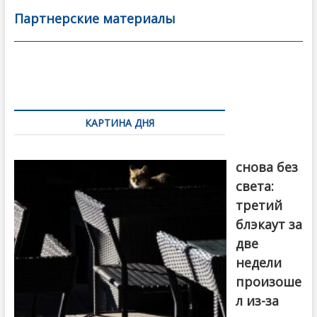
b
er
l
а
Партнерские материалы
o
в
o
и
k
ть
Навигация
по
КАРТИНА ДНЯ
записям
Грузия
снова без
света:
третий
блэкаут за
две
недели
произоше
л из-за