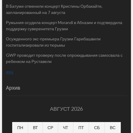
В Батуми отменили концерт Кристины Орбакайте,
запланированный на 7 августа
Румыния осудила концерт Morandi в Абхазии и подтвердила
поддержку суверенитета Грузии
Осужденного экс-премьера Грузии Гарибашвили
госпитализировали из тюрьмы
GWP проводит проверку после опрокидывания самосвала с
ребенком на Руставели
RSS
Архив
АВГУСТ 2026
ПН
ВТ
СР
ЧТ
ПТ
СБ
ВС