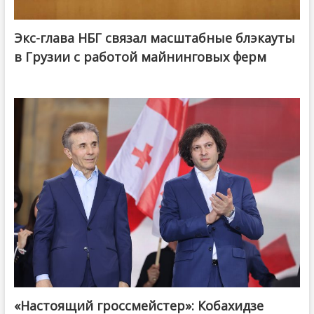
Экс-глава НБГ связал масштабные блэкауты
в Грузии с работой майнинговых ферм
«Настоящий гроссмейстер»: Кобахидзе
@ქართული ოცნება / Georgian Dream