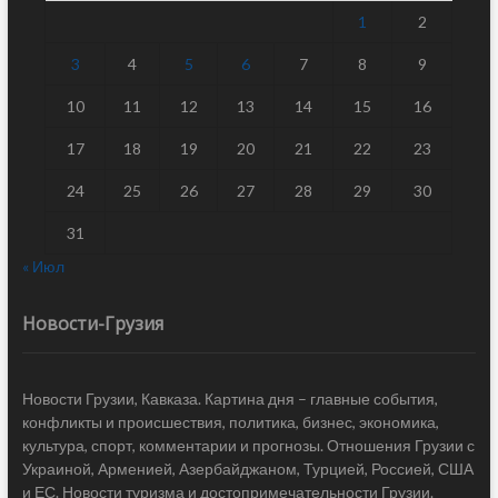
1
2
3
4
5
6
7
8
9
10
11
12
13
14
15
16
17
18
19
20
21
22
23
24
25
26
27
28
29
30
31
« Июл
Новости-Грузия
Новости Грузии, Кавказа. Картина дня – главные события,
конфликты и происшествия, политика, бизнес, экономика,
культура, спорт, комментарии и прогнозы. Отношения Грузии с
Украиной, Арменией, Азербайджаном, Турцией, Россией, США
и ЕС. Новости туризма и достопримечательности Грузии.