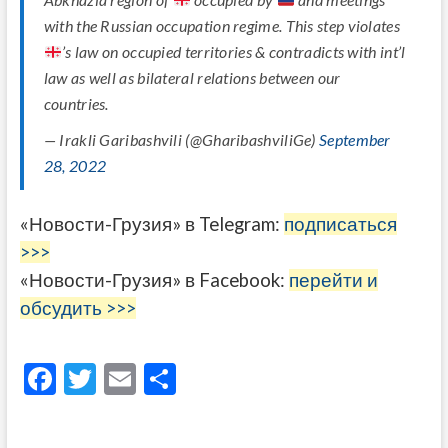
with the Russian occupation regime. This step violates
’s law on occupied territories & contradicts with int’l
law as well as bilateral relations between our
countries.
— Irakli Garibashvili (@GharibashviliGe)
September
28, 2022
«Новости-Грузия» в Telegram:
подписаться
>>>
«Новости-Грузия» в Facebook:
перейти и
обсудить >>>
F
T
E
О
ac
w
m
тп
e
itt
ai
р