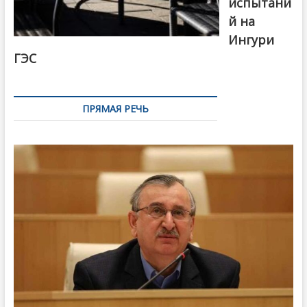
испытани
й на
Ингури
ГЭС
ПРЯМАЯ РЕЧЬ