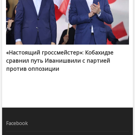
«Настоящий гроссмейстер»: Кобахидзе
@ქართული ოცნება / Georgian Dream
сравнил путь Иванишвили с партией
против оппозиции
Facebook