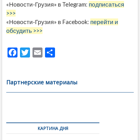
«Новости-Грузия» в Telegram:
подписаться
>>>
«Новости-Грузия» в Facebook:
перейти и
обсудить >>>
F
T
E
О
ac
w
m
тп
e
itt
ai
р
b
er
l
а
Партнерские материалы
o
в
o
и
k
ть
Навигация
по
КАРТИНА ДНЯ
записям
Фотовыставка