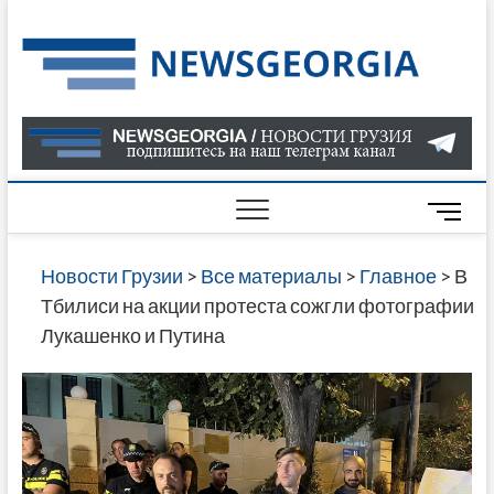
Skip
to
Нов
САМАЯ
content
АКТУАЛ
Гру
ИНФОР
О СОБ
В ГРУЗ
НОВОС
M
ГРУЗИИ
e
ОНЛАЙН
n
Новости Грузии
>
Все материалы
>
Главное
>
В
САЙТЕ 
u
Тбилиси на акции протеста сожгли фотографии
НАЙДЕ
B
Лукашенко и Путина
НОВОС
u
ПОЛИТ
t
ЭКОНО
t
КУЛЬТУ
o
СПОРТА
n
МНОГО