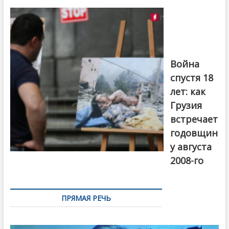
на тему
августовской
войны 2008
года в Тбилиси,
август 2018
года. Фото:
Война
Первый канал
спустя 18
лет: как
Грузия
встречает
годовщин
у августа
2008-го
ПРЯМАЯ РЕЧЬ