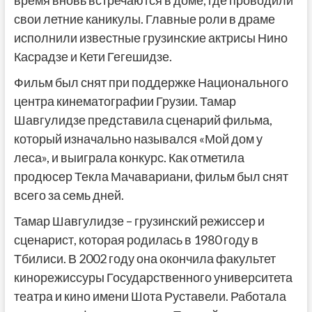
время вновь встречаются в доме, где проводили
свои летние каникулы. Главные роли в драме
исполнили известные грузинские актрисы Нино
Касрадзе и Кети Гегешидзе.
Фильм был снят при поддержке Национального
центра кинематографии Грузии. Тамар
Шавгулидзе представила сценарий фильма,
который изначально назывался «Мой дом у
леса», и выиграла конкурс. Как отметила
продюсер Текла Мачавариани, фильм был снят
всего за семь дней.
Тамар Шавгулидзе – грузинский режиссер и
сценарист, которая родилась в 1980 году в
Тбилиси. В 2002 году она окончила факультет
кинорежиссуры Государственного университета
театра и кино имени Шота Руставели. Работала