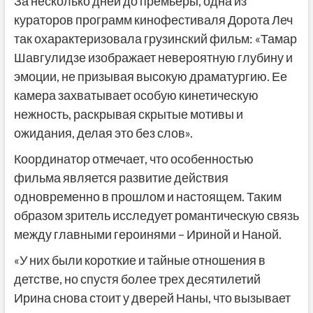
За несколько дней до премьеры, одна из
кураторов программ кинофестиваля Дорота Леч
так охарактеризовала грузинский фильм: «Тамар
Шавгулидзе изображает невероятную глубину и
эмоции, не призывая высокую драматургию. Ее
камера захватывает особую кинетическую
нежность, раскрывая скрытые мотивы и
ожидания, делая это без слов».
Координатор отмечает, что особенностью
фильма является развитие действия
одновременно в прошлом и настоящем. Таким
образом зритель исследует романтическую связь
между главными героинями – Ириной и Наной.
«У них были короткие и тайные отношения в
детстве, но спустя более трех десятилетий
Ирина снова стоит у дверей Наны, что вызывает