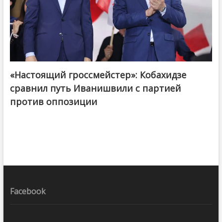
«Настоящий гроссмейстер»: Кобахидзе
@ქართული ოცნება / Georgian Dream
сравнил путь Иванишвили с партией
против оппозиции
Facebook