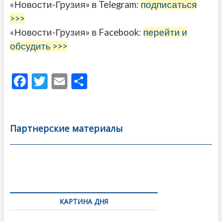
«Новости-Грузия» в Telegram:
подписаться
>>>
«Новости-Грузия» в Facebook:
перейти и
обсудить >>>
F
T
E
О
ac
w
m
тп
e
itt
ai
р
b
er
l
а
Партнерские материалы
o
в
o
и
k
ть
Навигация
по
КАРТИНА ДНЯ
записям
В память