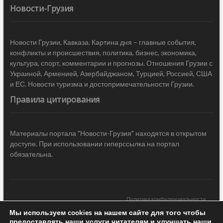
Новости-Грузия
Новости Грузии, Кавказа. Картина дня – главные события,
конфликты и происшествия, политика, бизнес, экономика,
культура, спорт, комментарии и прогнозы. Отношения Грузии с
Украиной, Арменией, Азербайджаном, Турцией, Россией, США
и ЕС. Новости туризма и достопримечательности Грузии.
Правила цитирования
Материалы портала "Новости-Грузия" находятся в открытом
доступе. При использовании гиперссылка на портал
обязательна.
Политика конфиденциальности
Мы используем cookies на нашем сайте для того чтобы
Новости Грузии
| Black Sea Press LTD © 2020 All Rights Reserved /
предоставлять наши услуги читателям и улучшать наши