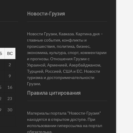
Новости-Грузия
Новости Грузии, Кавказа. Картина дня –
главные события, конфликты и
происшествия, политика, бизнес,
экономика, культура, спорт, комментарии
Б
ВС
и прогнозы. Отношения Грузии с
1
2
Украиной, Арменией, Азербайджаном,
Турцией, Россией, США и ЕС. Новости
8
9
туризма и достопримечательности
Грузии.
5
16
Правила цитирования
2
23
9
30
Материалы портала "Новости-Грузия"
находятся в открытом доступе. При
использовании гиперссылка на портал
обязательна.