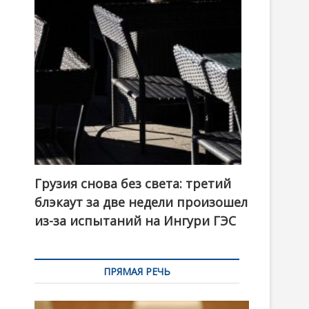
t
o
n
Грузия снова без света: третий
блэкаут за две недели произошел
из-за испытаний на Ингури ГЭС
ПРЯМАЯ РЕЧЬ