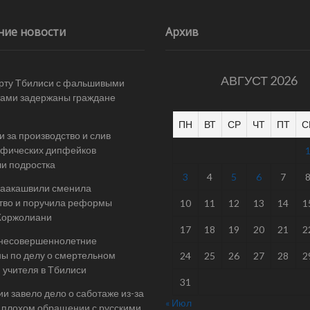
ние новости
Архив
АВГУСТ 2026
рту Тбилиси с фальшивыми
ами задержаны граждане
ПН
ВТ
СР
ЧТ
ПТ
С
и за производство и слив
афических дипфейков
и подростка
3
4
5
6
7
Саакашвили сменила
тво и поручила реформы
10
11
12
13
14
1
Жоржолиани
17
18
19
20
21
2
 несовершеннолетние
ы по делу о смертельном
24
25
26
27
28
2
 учителя в Тбилиси
31
ии завело дело о саботаже из-за
« Июл
 плохом обращении с русскими