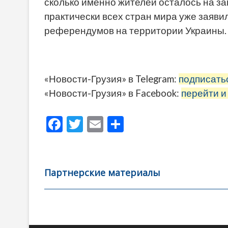
сколько именно жителей осталось на з
практически всех стран мира уже заявил
референдумов на территории Украины.
«Новости-Грузия» в Telegram:
подписать
«Новости-Грузия» в Facebook:
перейти и
F
T
E
О
ac
w
m
тп
e
itt
ai
р
b
er
l
а
Партнерские материалы
o
в
o
и
k
ть
Навигация