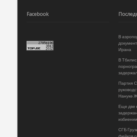
по
записям
Facebook
Послед
В аэропо
документ
Ирана
В Тбилис
порногр
задержал
Партия 
руководс
Нануке 
Еще две
задержан
избиении
СГБ Груз
фейков о