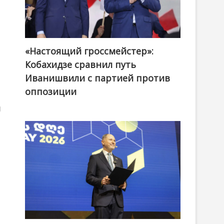
«Настоящий гроссмейстер»:
@ქართული ოცნება / Georgian Dream
Кобахидзе сравнил путь
Иванишвили с партией против
оппозиции
и