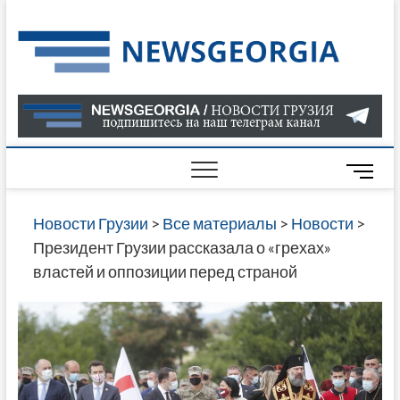
Skip
to
Нов
САМАЯ
content
АКТУАЛ
Гру
ИНФОР
О СОБ
В ГРУЗ
НОВОС
M
ГРУЗИИ
e
ОНЛАЙН
n
Новости Грузии
>
Все материалы
>
Новости
>
САЙТЕ 
u
Президент Грузии рассказала о «грехах»
НАЙДЕ
B
властей и оппозиции перед страной
НОВОС
u
ПОЛИТ
t
ЭКОНО
t
КУЛЬТУ
o
СПОРТА
n
МНОГО