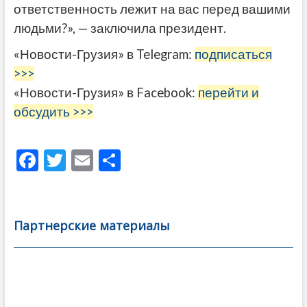
ответственность лежит на вас перед вашими
людьми?», — заключила президент.
«Новости-Грузия» в Telegram:
подписаться
>>>
«Новости-Грузия» в Facebook:
перейти и
обсудить >>>
F
T
E
О
ac
w
m
тп
e
itt
ai
р
b
er
l
а
Партнерские материалы
o
в
o
и
k
ть
Навигация