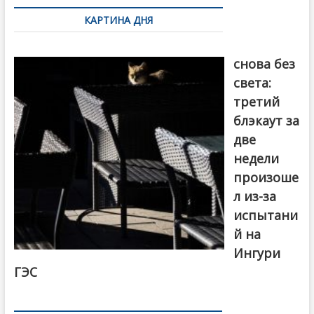
по
КАРТИНА ДНЯ
записям
Грузия
снова без
света:
третий
блэкаут за
две
недели
произоше
л из-за
испытани
й на
Ингури
ГЭС