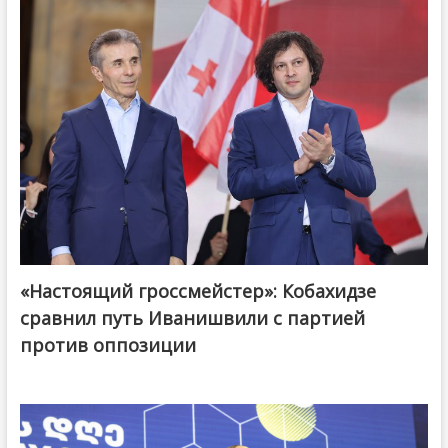
«Настоящий гроссмейстер»: Кобахидзе
@ქართული ოცნება / Georgian Dream
сравнил путь Иванишвили с партией
против оппозиции