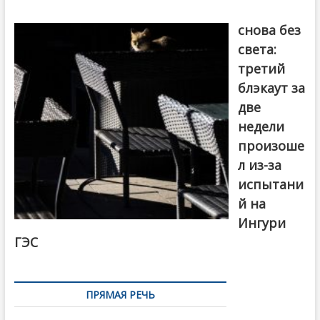
Грузия
снова без
света:
третий
блэкаут за
две
недели
произоше
л из-за
испытани
й на
Ингури
ГЭС
ПРЯМАЯ РЕЧЬ