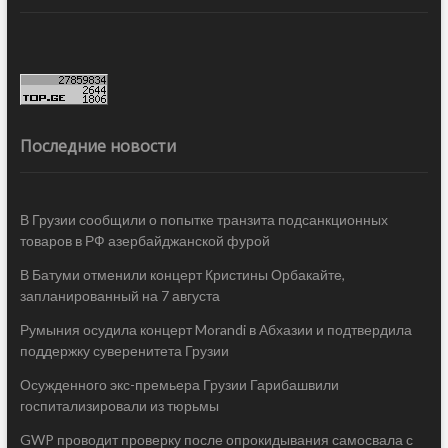
Последние новости
В Грузии сообщили о попытке транзита подсанкционных
товаров в РФ азербайджанской фурой
В Батуми отменили концерт Кристины Орбакайте,
запланированный на 7 августа
Румыния осудила концерт Morandi в Абхазии и подтвердила
поддержку суверенитета Грузии
Осужденного экс-премьера Грузии Гарибашвили
госпитализировали из тюрьмы
GWP проводит проверку после опрокидывания самосвала с