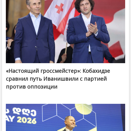
«Настоящий гроссмейстер»: Кобахидзе
@ქართული ოცნება / Georgian Dream
сравнил путь Иванишвили с партией
против оппозиции