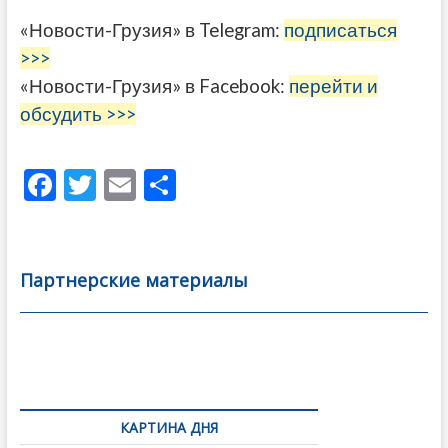
«Новости-Грузия» в Telegram:
подписаться
>>>
«Новости-Грузия» в Facebook:
перейти и
обсудить >>>
F
T
E
О
ac
w
m
тп
e
itt
ai
р
b
er
l
а
Партнерские материалы
o
в
o
и
k
ть
Навигация
по
КАРТИНА ДНЯ
записям