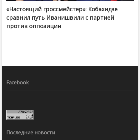
«Настоящий гроссмейстер»: Кобахидзе
@ქართული ოცნება / Georgian Dream
сравнил путь Иванишвили с партией
против оппозиции
Facebook
Последние новости