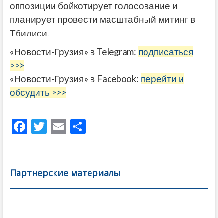
оппозиции бойкотирует голосование и
планирует провести масштабный митинг в
Тбилиси.
«Новости-Грузия» в Telegram:
подписаться
>>>
«Новости-Грузия» в Facebook:
перейти и
обсудить >>>
F
T
E
О
ac
w
m
тп
e
itt
ai
р
b
er
l
а
Партнерские материалы
o
в
o
и