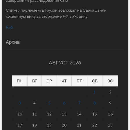
завершения расследования СГБ
Спикер парламента Грузии возложил на Саакашвили
косвенную вину за вторжение РФ в Украину
RSS
Архив
АВГУСТ 2026
ПН
ВТ
СР
ЧТ
ПТ
СБ
ВС
1
2
3
4
5
6
7
8
9
10
11
12
13
14
15
16
17
18
19
20
21
22
23