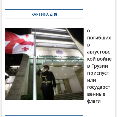
k
ть
Навигация
по
КАРТИНА ДНЯ
записям
В память
о
погибших
в
августовс
кой войне
в Грузии
приспуст
или
государст
венные
флаги