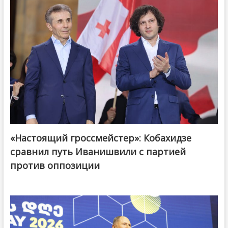
«Настоящий гроссмейстер»: Кобахидзе
@ქართული ოცნება / Georgian Dream
сравнил путь Иванишвили с партией
против оппозиции