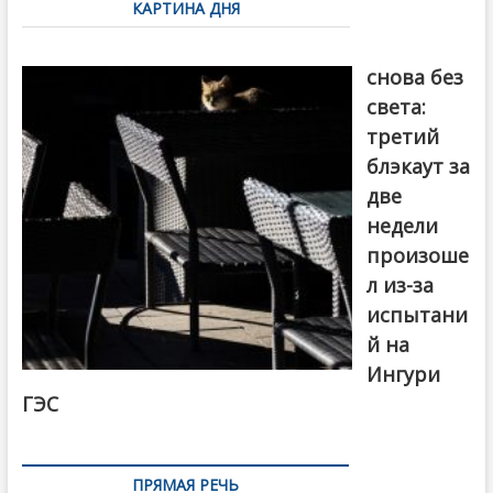
КАРТИНА ДНЯ
записям
Грузия
снова без
света:
третий
блэкаут за
две
недели
произоше
л из-за
испытани
й на
Ингури
ГЭС
ПРЯМАЯ РЕЧЬ