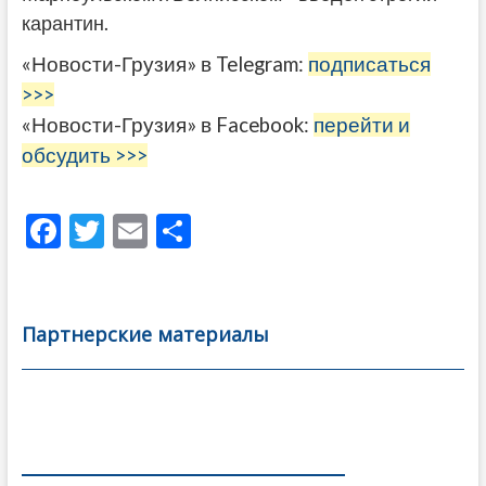
карантин.
«Новости-Грузия» в Telegram:
подписаться
>>>
«Новости-Грузия» в Facebook:
перейти и
обсудить >>>
F
T
E
О
ac
w
m
тп
e
itt
ai
р
b
er
l
а
Партнерские материалы
o
в
o
и
k
ть
Навигация
по