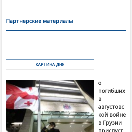
ac
w
m
тп
e
itt
ai
р
b
er
l
а
Партнерские материалы
o
в
o
и
k
ть
Навигация
по
КАРТИНА ДНЯ
записям
В память
о
погибших
в
августовс
кой войне
в Грузии
приспуст