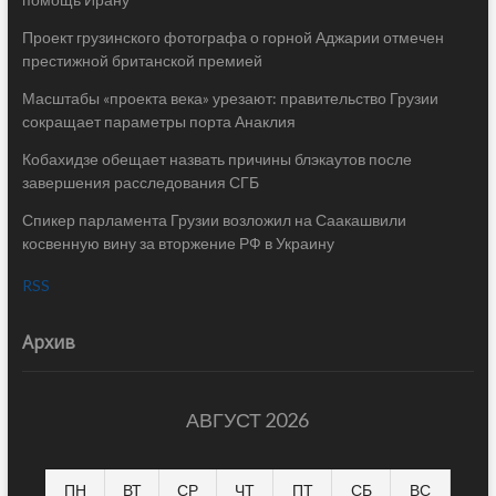
Проект грузинского фотографа о горной Аджарии отмечен
престижной британской премией
Масштабы «проекта века» урезают: правительство Грузии
сокращает параметры порта Анаклия
Кобахидзе обещает назвать причины блэкаутов после
завершения расследования СГБ
Спикер парламента Грузии возложил на Саакашвили
косвенную вину за вторжение РФ в Украину
RSS
Архив
АВГУСТ 2026
ПН
ВТ
СР
ЧТ
ПТ
СБ
ВС