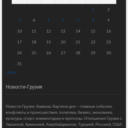
1
2
3
4
5
6
7
8
9
10
11
12
13
14
15
16
17
18
19
20
21
22
23
24
25
26
27
28
29
30
31
« Июл
Новости-Грузия
Новости Грузии, Кавказа. Картина дня – главные события,
конфликты и происшествия, политика, бизнес, экономика,
культура, спорт, комментарии и прогнозы. Отношения Грузии с
Украиной, Арменией, Азербайджаном, Турцией, Россией, США