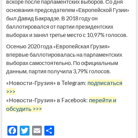
вскоре после парламентских выборов. Со дня
основания председателем «Европейской Гузии»
был Давид Бакрадзе. В 2018 году он
баллотировался от партии президентских
выборах и занял третье место с 10,97% голосов.
Осенью 2020 года «Европейская Грузия»
впервые баллотировалась на парламентских
выборах самостоятельно. По официальным
данным, партия получила 3,79% голосов.
«Новости-Грузия» в Telegram:
подписаться
>>>
«Новости-Грузия» в Facebook:
перейти и
обсудить >>>
F
T
E
О