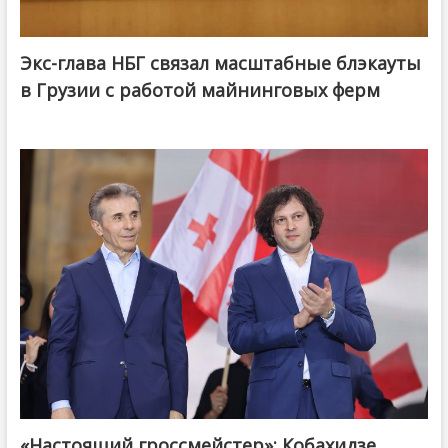
Экс-глава НБГ связал масштабные блэкауты
в Грузии с работой майнинговых ферм
«Настоящий гроссмейстер»: Кобахидзе
@ქართული ოცნება / Georgian Dream