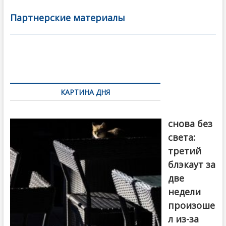
e
itt
ai
р
b
er
l
а
Партнерские материалы
o
в
o
и
k
ть
Навигация
по
КАРТИНА ДНЯ
записям
Грузия
снова без
света:
третий
блэкаут за
две
недели
произоше
л из-за