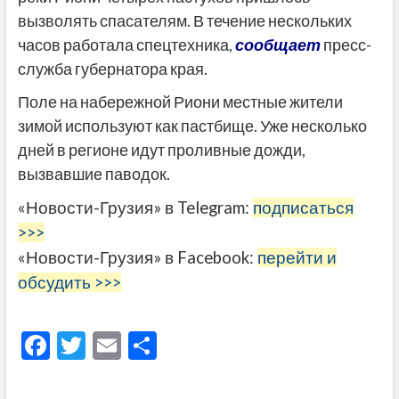
вызволять спасателям. В течение нескольких
часов работала спецтехника,
сообщает
пресс-
служба губернатора края.
Поле на набережной Риони местные жители
зимой используют как пастбище. Уже несколько
дней в регионе идут проливные дожди,
вызвавшие паводок.
«Новости-Грузия» в Telegram:
подписаться
>>>
«Новости-Грузия» в Facebook:
перейти и
обсудить >>>
F
T
E
О
ac
w
m
тп