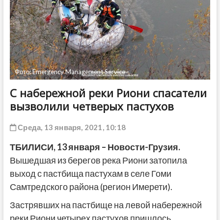
ДРУГОЕ
Фото: Emergency Management Service
С набережной реки Риони спасатели
вызволили четверых пастухов
Среда, 13 января, 2021, 10:18
ТБИЛИСИ,
13
января
– Новости-Грузия.
Вышедшая из берегов река Риони затопила
выход с пастбища пастухам в селе Гоми
Самтредского района (регион Имерети).
Застрявших на пастбище на левой набережной
реки Риони четырех пастухов пришлось