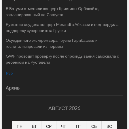
В Батуми отменили концерт Кристины Орбакайте,
запланированный на 7 августа
Румыния осудила концерт Morandi в Абхазии и подтвердила
поддержку суверенитета Грузии
Осужденного экс-премьера Грузии Гарибашвили
госпитализировали из тюрьмы
GWP проводит проверку после опрокидывания самосвала с
ребенком на Руставели
RSS
Архив
АВГУСТ 2026
ПН
ВТ
СР
ЧТ
ПТ
СБ
ВС