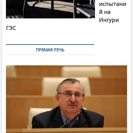
испытани
й на
Ингури
ГЭС
ПРЯМАЯ РЕЧЬ