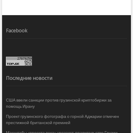
Facebook
Последние новости
США ввели санкции против грузинской криптобиржи за
помощь Ирану
Проект грузинского фотографа о горной Аджарии отмечен
престижной британской премией
Масштабы «проекта века» урезают: правительство Грузии