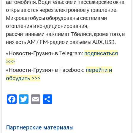
автомобиля. Водительские и пассажирские окна
открываются через электронное управление.
Микроавтобусы оборудованы системами
отопления и кондиционирования,
рассчитанными на климат Тбилиси, кроме того, в
них есть AM / FM-радио и разъемы AUX, USB.
«Новости-Грузия» в Telegram:
подписаться
>>>
«Новости-Грузия» в Facebook:
перейти и
обсудить >>>
F
T
E
О
ac
w
m
тп
e
itt
ai
р
b
er
l
а
Партнерские материалы