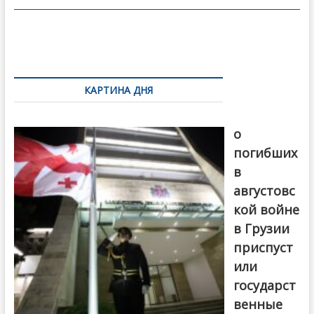
o
в
o
и
k
ть
Навигация
по
КАРТИНА ДНЯ
записям
В память
о
погибших
в
августовс
кой войне
в Грузии
приспуст
или
государст
венные