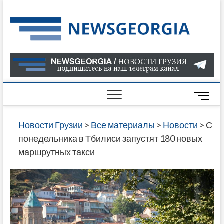
Skip
to
Нов
САМАЯ
content
АКТУАЛ
Гру
ИНФОР
О СОБ
В ГРУЗ
НОВОС
M
ГРУЗИИ
e
ОНЛАЙН
n
Новости Грузии
>
Все материалы
>
Новости
>
С
САЙТЕ 
u
понедельника в Тбилиси запустят 180 новых
НАЙДЕ
B
маршрутных такси
НОВОС
u
ПОЛИТ
t
ЭКОНО
t
КУЛЬТУ
o
СПОРТА
n
МНОГО