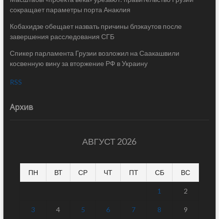
сокращает параметры порта Анаклия
Кобахидзе обещает назвать причины блэкаутов после
завершения расследования СГБ
Спикер парламента Грузии возложил на Саакашвили
косвенную вину за вторжение РФ в Украину
RSS
Архив
АВГУСТ 2026
ПН
ВТ
СР
ЧТ
ПТ
СБ
ВС
1
2
3
4
5
6
7
8
9