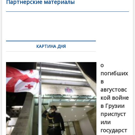
b
er
l
а
Партнерские материалы
o
в
o
и
k
ть
Навигация
по
КАРТИНА ДНЯ
записям
В память
о
погибших
в
августовс
кой войне
в Грузии
приспуст
или
государст