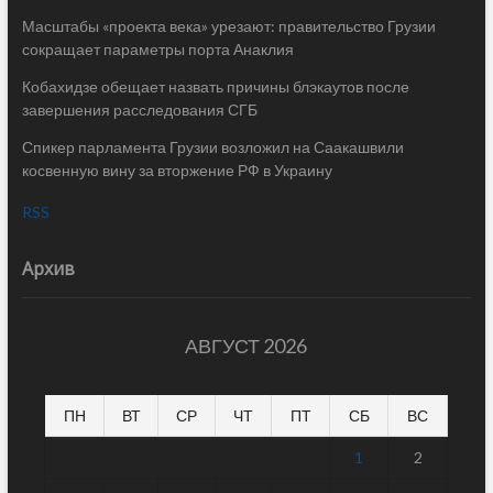
Масштабы «проекта века» урезают: правительство Грузии
сокращает параметры порта Анаклия
Кобахидзе обещает назвать причины блэкаутов после
завершения расследования СГБ
Спикер парламента Грузии возложил на Саакашвили
косвенную вину за вторжение РФ в Украину
RSS
Архив
АВГУСТ 2026
ПН
ВТ
СР
ЧТ
ПТ
СБ
ВС
1
2