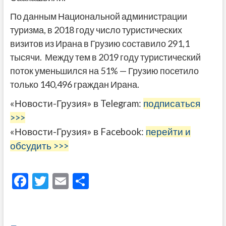
По данным Национальной администрации
туризма, в 2018 году число туристических
визитов из Ирана в Грузию составило 291,1
тысячи. Между тем в 2019 году туристический
поток уменьшился на 51% — Грузию посетило
только 140,496 граждан Ирана.
«Новости-Грузия» в Telegram:
подписаться
>>>
«Новости-Грузия» в Facebook:
перейти и
обсудить >>>
F
T
E
О
ac
w
m
тп
e
itt
ai
р