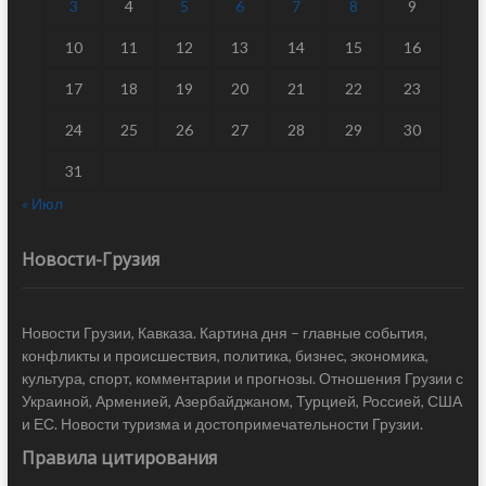
3
4
5
6
7
8
9
10
11
12
13
14
15
16
17
18
19
20
21
22
23
24
25
26
27
28
29
30
31
« Июл
Новости-Грузия
Новости Грузии, Кавказа. Картина дня – главные события,
конфликты и происшествия, политика, бизнес, экономика,
культура, спорт, комментарии и прогнозы. Отношения Грузии с
Украиной, Арменией, Азербайджаном, Турцией, Россией, США
и ЕС. Новости туризма и достопримечательности Грузии.
Правила цитирования