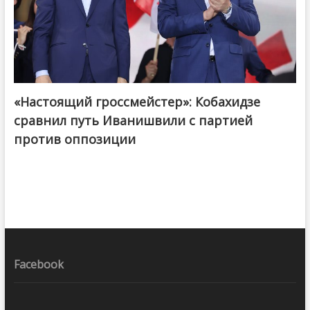
«Настоящий гроссмейстер»: Кобахидзе
@ქართული ოცნება / Georgian Dream
сравнил путь Иванишвили с партией
против оппозиции
Facebook