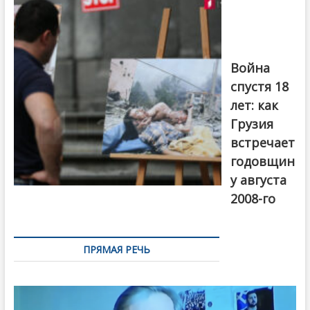
августовской
войны 2008
года в Тбилиси,
август 2018
года. Фото:
Война
Первый канал
спустя 18
лет: как
Грузия
встречает
годовщин
у августа
2008-го
ПРЯМАЯ РЕЧЬ