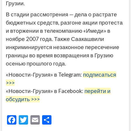
Грузии.
В стадии рассмотрения — дела о растрате
бюджетных средств, разгоне акции протеста
и вторжении в телекомпанию «Имеди» в
ноябре 2007 года. Также Саакашвили
инкриминируется незаконное пересечение
границы во время возвращения в Грузию
осенью прошлого года.
«Новости-Грузия» в Telegram:
подписаться
>>>
«Новости-Грузия» в Facebook:
перейти и
обсудить >>>
F
T
E
О
ac
w
m
тп