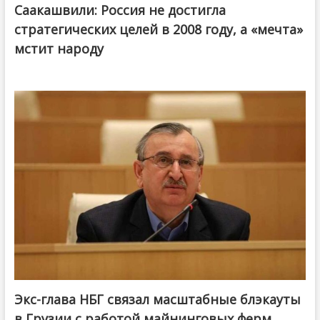
Саакашвили: Россия не достигла
стратегических целей в 2008 году, а «мечта»
мстит народу
Экс-глава НБГ связал масштабные блэкауты
в Грузии с работой майнинговых ферм