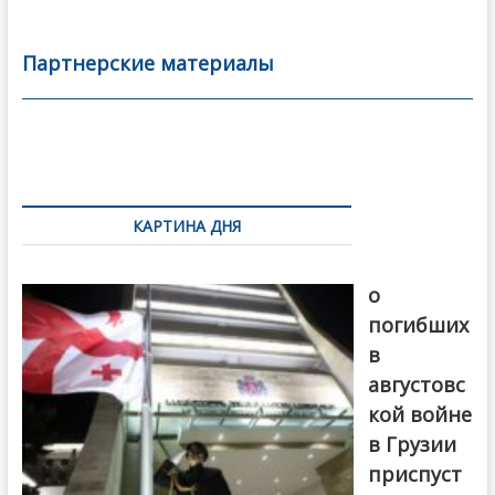
e
itt
ai
р
b
er
l
а
Партнерские материалы
o
в
o
и
k
ть
Навигация
по
КАРТИНА ДНЯ
записям
В память
о
погибших
в
августовс
кой войне
в Грузии
приспуст