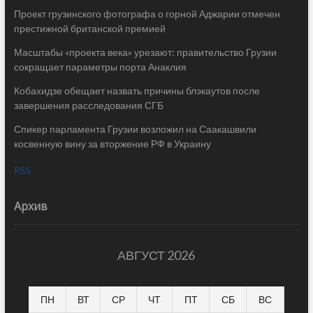
Проект грузинского фотографа о горной Аджарии отмечен
престижной британской премией
Масштабы «проекта века» урезают: правительство Грузии
сокращает параметры порта Анаклия
Кобахидзе обещает назвать причины блэкаутов после
завершения расследования СГБ
Спикер парламента Грузии возложил на Саакашвили
косвенную вину за вторжение РФ в Украину
RSS
Архив
АВГУСТ 2026
ПН
ВТ
СР
ЧТ
ПТ
СБ
ВС