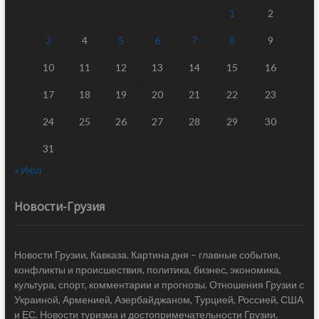
1
2
3
4
5
6
7
8
9
10
11
12
13
14
15
16
17
18
19
20
21
22
23
24
25
26
27
28
29
30
31
« Июл
Новости-Грузия
Новости Грузии, Кавказа. Картина дня – главные события,
конфликты и происшествия, политика, бизнес, экономика,
культура, спорт, комментарии и прогнозы. Отношения Грузии с
Украиной, Арменией, Азербайджаном, Турцией, Россией, США
и ЕС. Новости туризма и достопримечательности Грузии.