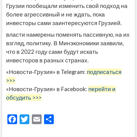
Грузии пообещали изменить свой подход на
более агрессивный и не ждать, пока
инвесторы сами заинтересуются Грузией.
власти намерены поменять пассивную, на их
взгляд, политику. В Минэкономики заявили,
что в 2022 году сами будут искать
инвесторов в разных странах.
«Новости-Грузия» в Telegram:
подписаться
>>>
«Новости-Грузия» в Facebook:
перейти и
обсудить >>>
F
T
E
О
ac
w
m
тп