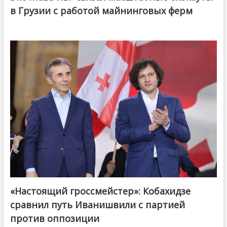
в Грузии с работой майнинговых ферм
«Настоящий гроссмейстер»: Кобахидзе
@ქართული ოცნება / Georgian Dream
сравнил путь Иванишвили с партией
против оппозиции