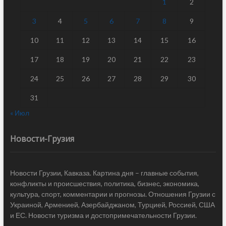
1
2
3
4
5
6
7
8
9
10
11
12
13
14
15
16
17
18
19
20
21
22
23
24
25
26
27
28
29
30
31
« Июл
Новости-Грузия
Новости Грузии, Кавказа. Картина дня – главные события,
конфликты и происшествия, политика, бизнес, экономика,
культура, спорт, комментарии и прогнозы. Отношения Грузии с
Украиной, Арменией, Азербайджаном, Турцией, Россией, США
и ЕС. Новости туризма и достопримечательности Грузии.