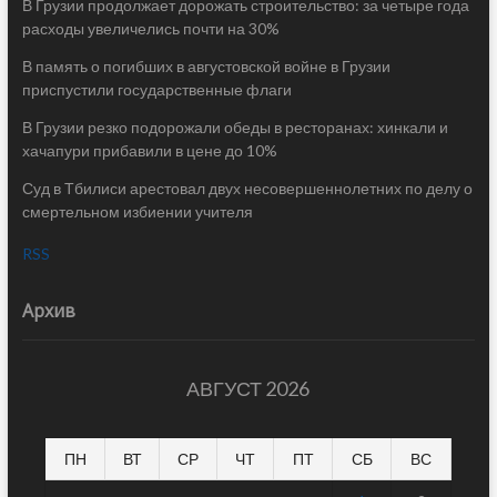
В Грузии продолжает дорожать строительство: за четыре года
расходы увеличелись почти на 30%
В память о погибших в августовской войне в Грузии
приспустили государственные флаги
В Грузии резко подорожали обеды в ресторанах: хинкали и
хачапури прибавили в цене до 10%
Суд в Тбилиси арестовал двух несовершеннолетних по делу о
смертельном избиении учителя
RSS
Архив
АВГУСТ 2026
ПН
ВТ
СР
ЧТ
ПТ
СБ
ВС