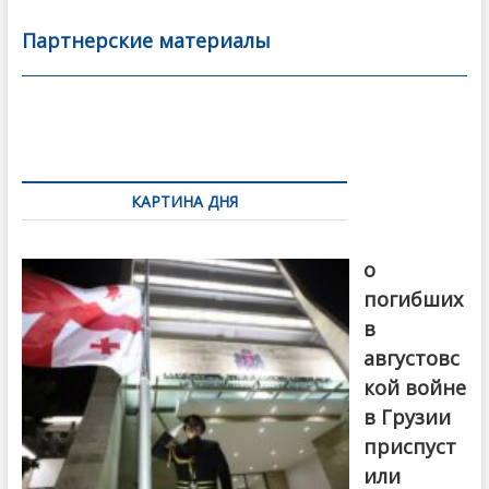
e
itt
ai
р
b
er
l
а
Партнерские материалы
o
в
o
и
k
ть
Навигация
по
КАРТИНА ДНЯ
записям
В память
о
погибших
в
августовс
кой войне
в Грузии
приспуст
или