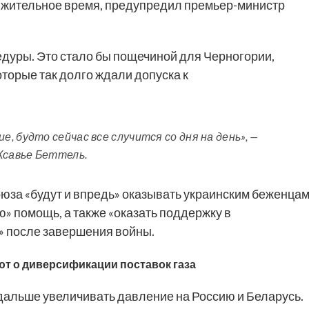
лжительное время, предупредил премьер-министр
едуры. Это стало бы пощечиной для Черногории,
торые так долго ждали допуска к
 будто сейчас все случится со дня на день», —
савье Беттель.
оюза «будут и впредь» оказывать украинским беженца
» помощь, а также «оказать поддержку в
» после завершения войны.
ют о диверсификации поставок газа
дальше увеличивать давление на Россию и Беларусь.