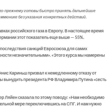
 по-прежнему готовы быстро принять дальнейшие
оммюнике без указания конкретных действий.
вках российского газа в Европу. В настоящее время
Германии этот показатель еще выше — 55%.
 последствия санкций Евросоюза для самих
ности незначительными». «Этого курса мы намерены
нис Кариньш призвал к немедленному отказу от
бы вынудить президента РФ Владимира Путина «сесть
р Ляйен сказала по этому поводу: «Нам необходимо
ельной мере переключившись на СПГ. И нам нужно