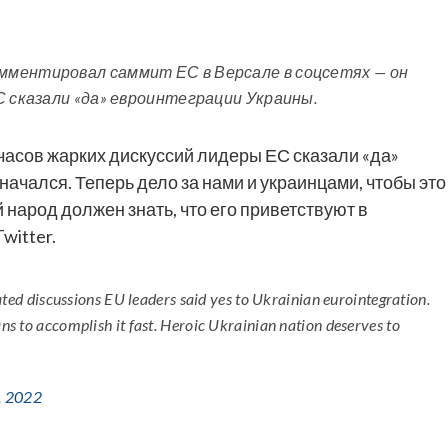
мментировал саммит ЕС в Версале в соцсетях — он
 сказали «да» евроинтеграции Украины.
 часов жарких дискуссий лидеры ЕС сказали «да»
ачался. Теперь дело за нами и украинцами, чтобы это
народ должен знать, что его приветствуют в
witter.
heated discussions EU leaders said yes to Ukrainian eurointegration.
ans to accomplish it fast. Heroic Ukrainian nation deserves to
, 2022