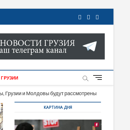
ГРУЗИИ. НОВОСТИ ГРУЗИИ ОНЛАЙН. НА
МИКИ, КУЛЬТУРЫ, СПОРТА И МНОГОЕ
M
 ГРУЗИИ
e
n
ы, Грузии и Молдовы будут рассмотрены
u
КАРТИНА ДНЯ
B
u
t