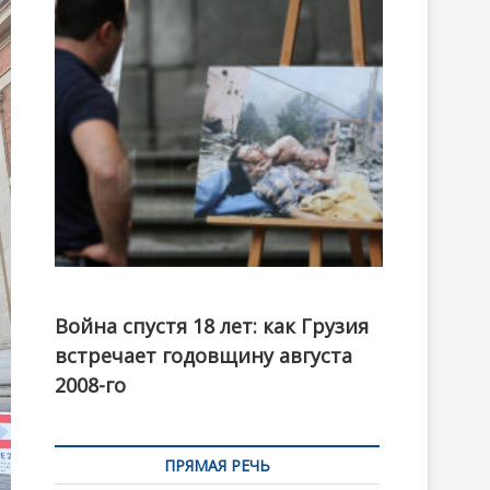
t
o
n
Фотовыставка на тему августовской войны 2008
года в Тбилиси, август 2018 года. Фото: Первый
Война спустя 18 лет: как Грузия
канал
встречает годовщину августа
2008-го
ПРЯМАЯ РЕЧЬ