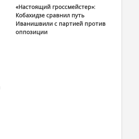
«Настоящий гроссмейстер»:
@ქართული ოცნება / Georgian Dream
Кобахидзе сравнил путь
Иванишвили с партией против
оппозиции
м