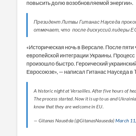
повысить долю возобновляемой энергии».
Президент Литвы Гитанас Науседа проко
отмечает, что после дискуссий лидеры ЕС
«Историческая ночь в Версале. После пяти
европейской интеграции Украины. Процесс н
произошло быстро. Героический украинский 
Евросоюзе», — написал Гитанас Науседа в T
A historic night at Versailles. After five hours of 
The process started. Now it is up to us and Ukraini
know that they are welcome in EU.
— Gitanas Nausėda (@GitanasNauseda)
March 11