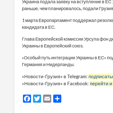
Украина подала заявку на вступление в ЕС 
раньше, чем планировалось, подали Грузия
1 марта Европарламент поддержал резолю
кандидата в ЕС.
Глава Европейской комиссии Урсула фон д
Украины в Европейский союз.
«Особый путь интеграции Украины в ЕС» п
Германия и Нидерланды.
«Новости-Грузия» в Telegram:
подписать
«Новости-Грузия» в Facebook:
перейти и
F
T
E
О
ac
w
m
тп