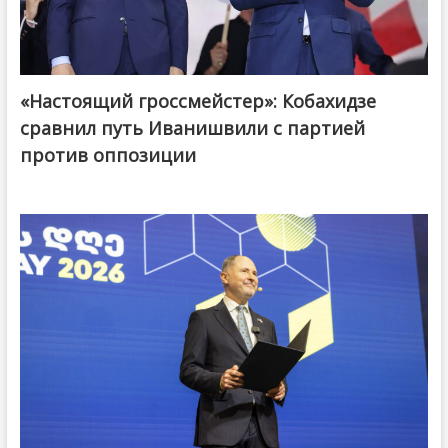
«Настоящий гроссмейстер»: Кобахидзе
@ქართული ოცნება / Georgian Dream
сравнил путь Иванишвили с партией
против оппозиции