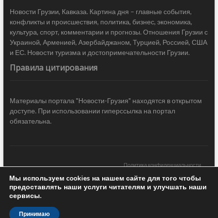
Новости Грузии, Кавказа. Картина дня – главные события,
конфликты и происшествия, политика, бизнес, экономика,
культура, спорт, комментарии и прогнозы. Отношения Грузии с
Украиной, Арменией, Азербайджаном, Турцией, Россией, США
и ЕС. Новости туризма и достопримечательности Грузии.
Правила цитирования
Материалы портала "Новости-Грузия" находятся в открытом
доступе. При использовании гиперссылка на портал
обязательна.
Политика конфиденциальности
Мы используем cookies на нашем сайте для того чтобы
Новости Грузии
| Black Sea Press LTD © 2020 All Rights Reserved /
предоставлять наши услуги читателям и улучшать наши
Design & development —
COCODO BRANDO
сервисы.
Принимаю