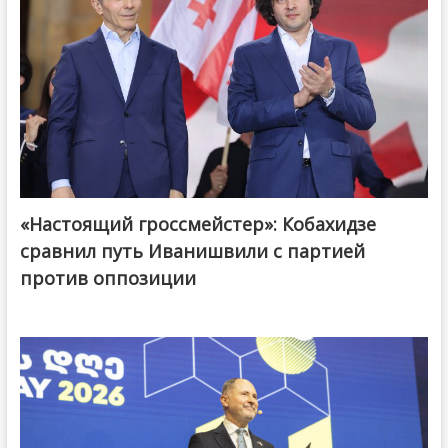
«Настоящий гроссмейстер»: Кобахидзе
@ქართული ოცნება / Georgian Dream
сравнил путь Иванишвили с партией
против оппозиции