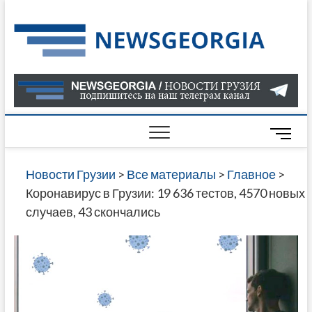
Skip
to
Нов
САМАЯ
content
АКТУАЛ
Гру
ИНФОР
О СОБ
В ГРУЗ
НОВОС
M
ГРУЗИИ
e
ОНЛАЙН
n
Новости Грузии
>
Все материалы
>
Главное
>
САЙТЕ 
u
Коронавирус в Грузии: 19 636 тестов, 4570 новых
НАЙДЕ
B
случаев, 43 скончались
НОВОС
u
ПОЛИТ
t
ЭКОНО
t
КУЛЬТУ
o
СПОРТА
n
МНОГО