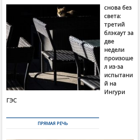
снова без
света:
третий
блэкаут за
две
недели
произоше
л из-за
испытани
й на
Ингури
ГЭС
ПРЯМАЯ РЕЧЬ