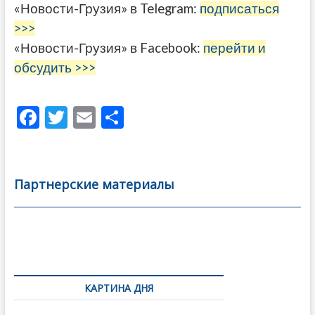
«Новости-Грузия» в Telegram:
подписаться
>>>
«Новости-Грузия» в Facebook:
перейти и
обсудить >>>
F
T
E
О
ac
w
m
тп
e
itt
ai
р
b
er
l
а
Партнерские материалы
o
в
o
и
k
ть
Навигация
по
КАРТИНА ДНЯ
записям
Грузия