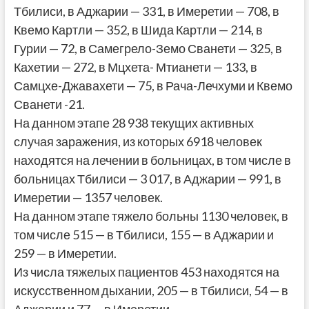
Тбилиси, в Аджарии — 331, в Имеретии — 708, в
Квемо Картли — 352, в Шида Картли — 214, в
Гурии — 72, в Самегрело-Земо Сванети — 325, в
Кахетии — 272, в Мцхета- Мтианети — 133, в
Самцхе-Джавахети — 75, в Рача-Лечхуми и Квемо
Сванети -21.
На данном этапе 28 938 текущих активных
случая заражения, из которых 6918 человек
находятся на лечении в больницах, в том числе в
больницах Тбилиси — 3 017, в Аджарии — 991, в
Имеретии — 1357 человек.
На данном этапе тяжело больны 1130 человек, в
том числе 515 — в Тбилиси, 155 — в Аджарии и
259 — в Имеретии.
Из числа тяжелых пациентов 453 находятся на
искусственном дыхании, 205 — в Тбилиси, 54 — в