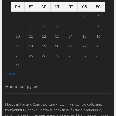
ПН
ВТ
СР
ЧТ
ПТ
СБ
ВС
1
2
3
4
5
6
7
8
9
10
11
12
13
14
15
16
17
18
19
20
21
22
23
24
25
26
27
28
29
30
31
« Июл
Новости-Грузия
Новости Грузии, Кавказа. Картина дня – главные события,
конфликты и происшествия, политика, бизнес, экономика,
культура, спорт, комментарии и прогнозы. Отношения Грузии с