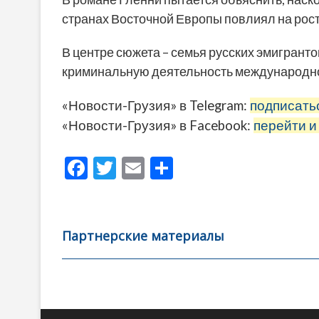
странах Восточной Европы повлиял на рост
В центре сюжета – семья русских эмигрант
криминальную деятельность международно
«Новости-Грузия» в Telegram:
подписать
«Новости-Грузия» в Facebook:
перейти и
F
T
E
О
ac
w
m
тп
e
itt
ai
р
b
er
l
а
Партнерские материалы
o
в
o
и
k
ть
Навигация