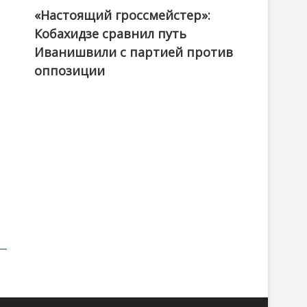
«Настоящий гроссмейстер»:
@ქართული ოცნება / Georgian Dream
Кобахидзе сравнил путь
Иванишвили с партией против
оппозиции