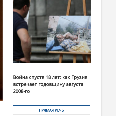
t
o
n
Фотовыставка на тему августовской войны 2008
года в Тбилиси, август 2018 года. Фото: Первый
Война спустя 18 лет: как Грузия
канал
встречает годовщину августа
2008-го
ПРЯМАЯ РЕЧЬ