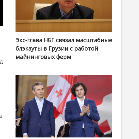
Экс-глава НБГ связал масштабные
блэкауты в Грузии с работой
майнинговых ферм
а
а