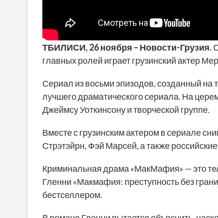
ТБИЛИСИ,
26 ноября
–
Новости-Грузия
.
С
главных ролей играет грузинский актер Мер
Сериал из восьми эпизодов, созданный на 
лучшего драматического сериала. На цере
Джеймсу Уоткинсону и творческой группе.
Вместе с грузинским актером в сериале сн
Стрэтэйрн, Фэй Марсей, а также российски
Криминальная драма «МакМафия» — это те
Гленни «Макмафия: преступность без границ
бестселлером.
В романе Гленни пытается объяснить, наск