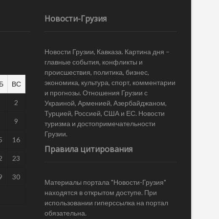
Новости-Грузия
Новости Грузии, Кавказа. Картина дня –
главные события, конфликты и
происшествия, политика, бизнес,
экономика, культура, спорт, комментарии
Б
ВС
и прогнозы. Отношения Грузии с
1
2
Украиной, Арменией, Азербайджаном,
Турцией, Россией, США и ЕС. Новости
8
9
туризма и достопримечательности
Грузии.
5
16
Правила цитирования
2
23
9
30
Материалы портала "Новости-Грузия"
находятся в открытом доступе. При
использовании гиперссылка на портал
обязательна.