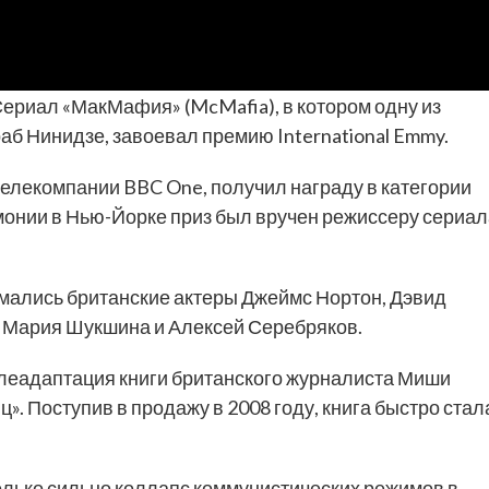
ериал «МакМафия» (McMafia), в котором одну из
аб Нинидзе, завоевал премию International Emmy.
телекомпании BBC One, получил награду в категории
монии в Нью-Йорке приз был вручен режиссеру сериал
имались британские актеры Джеймс Нортон, Дэвид
е Мария Шукшина и Алексей Серебряков.
леадаптация книги британского журналиста Миши
». Поступив в продажу в 2008 году, книга быстро стал
олько сильно коллапс коммунистических режимов в