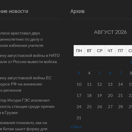
ние новости
Архив
АВГУСТ 2026
илиси арестовал двух
еннолетних по делу о
ном избиении учителя
ПН
ВТ
СР
ЧТ
ПТ
С
ину августовской войны в НАТО
али от России вывести войска
3
4
5
6
7
ину августовской войны ЕС
 курсе РФ на аннексию
10
11
12
13
14
1
их регионов
17
18
19
20
21
2
тор Ингури ГЭС исключил
ность станции среди причин
24
25
26
27
28
2
 в Грузии
31
ования показало, как на
« Июл
в Китае шьют форму для