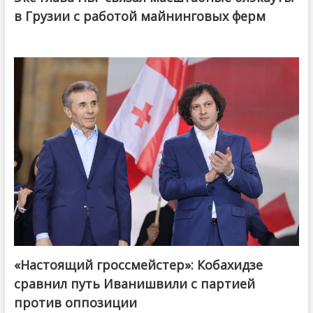
в Грузии с работой майнинговых ферм
«Настоящий гроссмейстер»: Кобахидзе
@ქართული ოცნება / Georgian Dream
сравнил путь Иванишвили с партией
против оппозиции