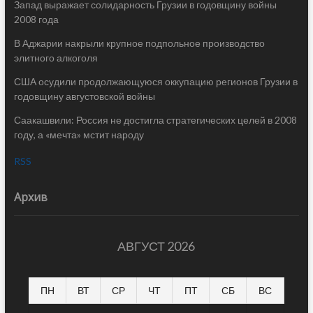
Запад выражает солидарность Грузии в годовщину войны
2008 года
В Аджарии накрыли крупное подпольное производство
элитного алкоголя
США осудили продолжающуюся оккупацию регионов Грузии в
годовщину августовской войны
Саакашвили: Россия не достигла стратегических целей в 2008
году, а «мечта» мстит народу
RSS
Архив
АВГУСТ 2026
ПН
ВТ
СР
ЧТ
ПТ
СБ
ВС