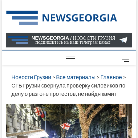
Skip
to
Нов
САМАЯ
content
АКТУАЛ
Гру
ИНФОР
О СОБ
В ГРУЗ
НОВОС
M
ГРУЗИИ
e
ОНЛАЙН
n
Новости Грузии
>
Все материалы
>
Главное
>
САЙТЕ 
u
СГБ Грузии свернула проверку силовиков по
НАЙДЕ
B
делу о разгоне протестов, не найдя камит
НОВОС
u
ПОЛИТ
t
ЭКОНО
t
КУЛЬТУ
o
СПОРТА
n
МНОГО