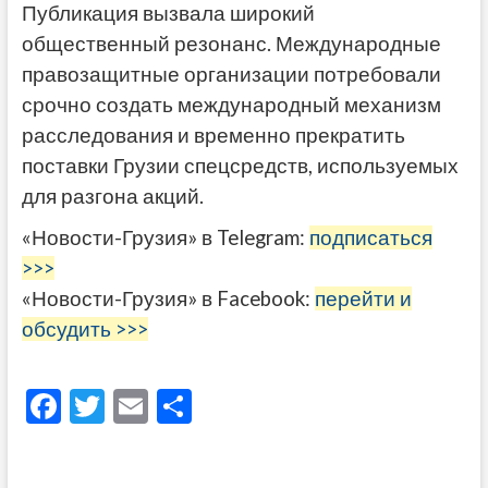
Публикация вызвала широкий
общественный резонанс. Международные
правозащитные организации потребовали
срочно создать международный механизм
расследования и временно прекратить
поставки Грузии спецсредств, используемых
для разгона акций.
«Новости-Грузия» в Telegram:
подписаться
>>>
«Новости-Грузия» в Facebook:
перейти и
обсудить >>>
F
T
E
О
ac
w
m
тп
e
itt
ai
р