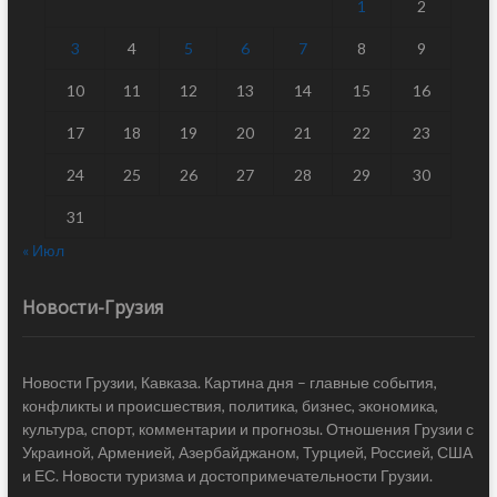
1
2
3
4
5
6
7
8
9
10
11
12
13
14
15
16
17
18
19
20
21
22
23
24
25
26
27
28
29
30
31
« Июл
Новости-Грузия
Новости Грузии, Кавказа. Картина дня – главные события,
конфликты и происшествия, политика, бизнес, экономика,
культура, спорт, комментарии и прогнозы. Отношения Грузии с
Украиной, Арменией, Азербайджаном, Турцией, Россией, США
и ЕС. Новости туризма и достопримечательности Грузии.