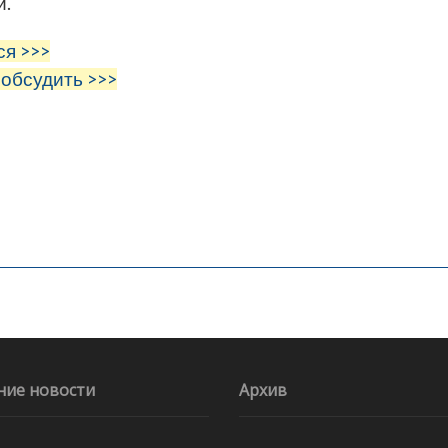
и.
ся >>>
 обсудить >>>
ние новости
Архив