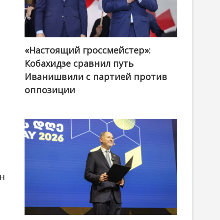
«Настоящий гроссмейстер»:
@ქართული ოცნება / Georgian Dream
Кобахидзе сравнил путь
Иванишвили с партией против
оппозиции
н