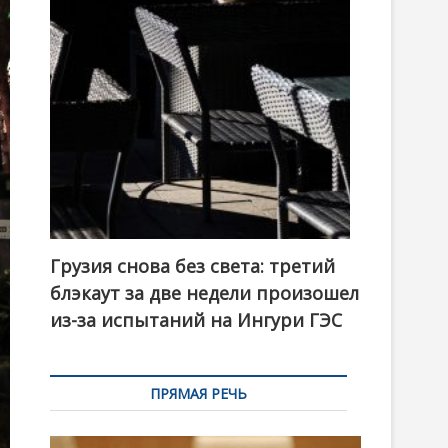
t
o
n
Грузия снова без света: третий
блэкаут за две недели произошел
из-за испытаний на Ингури ГЭС
ПРЯМАЯ РЕЧЬ