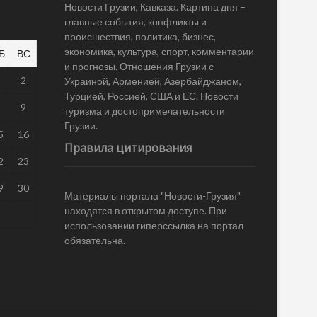
Новости Грузии, Кавказа. Картина дня –
главные события, конфликты и
происшествия, политика, бизнес,
экономика, культура, спорт, комментарии
Б
ВС
и прогнозы. Отношения Грузии с
1
2
Украиной, Арменией, Азербайджаном,
Турцией, Россией, США и ЕС. Новости
8
9
туризма и достопримечательности
Грузии.
5
16
Правила цитирования
2
23
9
30
Материалы портала "Новости-Грузия"
находятся в открытом доступе. При
использовании гиперссылка на портал
обязательна.