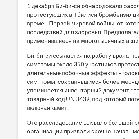
1 декабря Би-би-си обнародовало расс
протестующих в Тбилиси бромбензилциа
времен Первой мировой войны, от котор
последствий для здоровья. Предполагал
применявшиеся на многотысячных акц
Би-би-си ссылается на работу врача-п
симптомы около 350 участников протест
длительные побочные эффекты – головну
симптомы, сохранявшиеся более месяца
упоминается инвентарный документ спец
товарный код UN 3439, под который по
включая камит.
Это расследование вызвало большой 
организации призвали срочно начать 