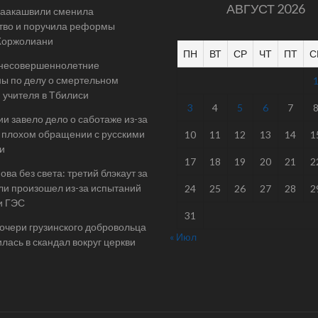
АВГУСТ 2026
Саакашвили сменила
тво и поручила реформы
Жоржолиани
ПН
ВТ
СР
ЧТ
ПТ
С
 несовершеннолетние
ы по делу о смертельном
 учителя в Тбилиси
3
4
5
6
7
ии завело дело о саботаже из-за
 плохом обращении с русскими
10
11
12
13
14
1
и
17
18
19
20
21
2
ова без света: третий блэкаут за
ли произошел из-за испытаний
24
25
26
27
28
2
и ГЭС
31
очери грузинского добровольца
« Июл
лась в скандал вокруг церкви