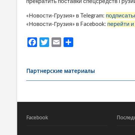
прекратить поставки спецсредств Грузи
«Новости-Грузия» в Telegram:
подписать
«Новости-Грузия» в Facebook:
перейти и
F
T
E
О
ac
w
m
тп
e
itt
ai
р
b
er
l
а
Партнерские материалы
o
в
o
и
k
ть
Навигация
по
записям
Facebook
Послед