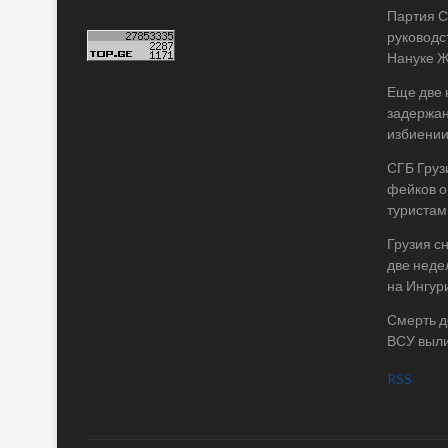
Партия 
руководс
Нануке 
Еще две
задержан
избиении
СГБ Груз
фейков о
туристам
Грузия сн
две неде
на Ингур
Смерть д
ВСУ выли
RSS