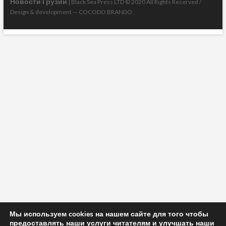
Новости Грузии
| Black Sea Press LTD © 2020 All Rights Reserved /
Design & development —
COCODO BRANDO
Мы используем cookies на нашем сайте для того чтобы
предоставлять наши услуги читателям и улучшать наши