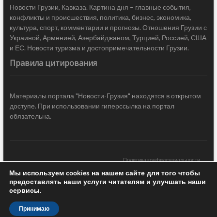
Новости Грузии, Кавказа. Картина дня – главные события,
конфликты и происшествия, политика, бизнес, экономика,
культура, спорт, комментарии и прогнозы. Отношения Грузии с
Украиной, Арменией, Азербайджаном, Турцией, Россией, США
и ЕС. Новости туризма и достопримечательности Грузии.
Правила цитирования
Материалы портала "Новости-Грузия" находятся в открытом
доступе. При использовании гиперссылка на портал
обязательна.
Политика конфиденциальности
Мы используем cookies на нашем сайте для того чтобы
Новости Грузии
| Black Sea Press LTD © 2020 All Rights Reserved /
предоставлять наши услуги читателям и улучшать наши
Design & development —
COCODO BRANDO
сервисы.
Принимаю