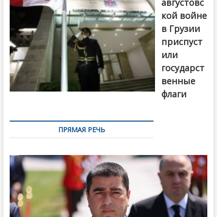
августовс
кой войне
в Грузии
приспуст
или
государст
венные
флаги
ПРЯМАЯ РЕЧЬ