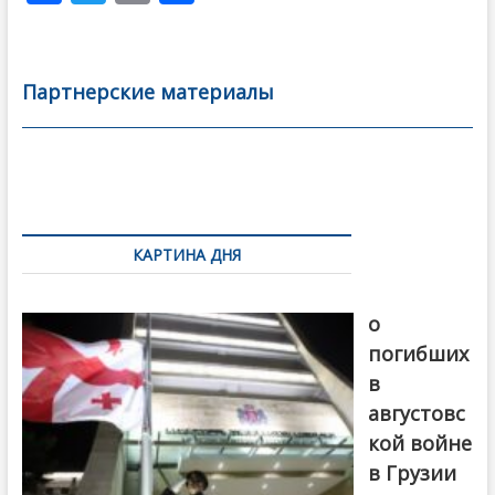
ac
w
m
тп
e
itt
ai
р
b
er
l
а
Партнерские материалы
o
в
o
и
k
ть
Навигация
по
КАРТИНА ДНЯ
записям
В память
о
погибших
в
августовс
кой войне
в Грузии