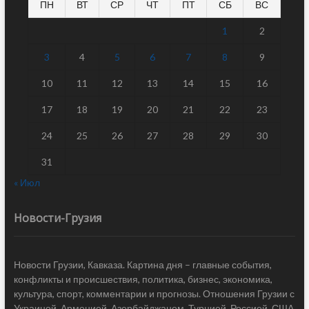
ПН
ВТ
СР
ЧТ
ПТ
СБ
ВС
1
2
3
4
5
6
7
8
9
10
11
12
13
14
15
16
17
18
19
20
21
22
23
24
25
26
27
28
29
30
31
« Июл
Новости-Грузия
Новости Грузии, Кавказа. Картина дня – главные события,
конфликты и происшествия, политика, бизнес, экономика,
культура, спорт, комментарии и прогнозы. Отношения Грузии с
Украиной, Арменией, Азербайджаном, Турцией, Россией, США