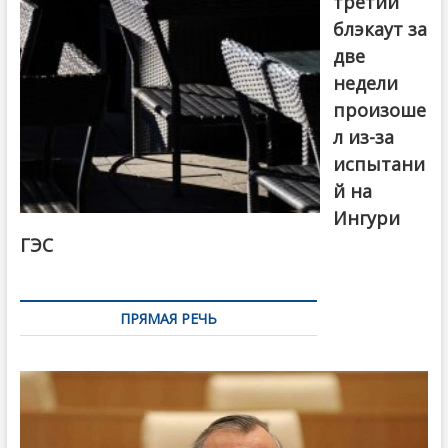
третий
блэкаут за
две
недели
произоше
л из-за
испытани
й на
Ингури
ГЭС
ПРЯМАЯ РЕЧЬ