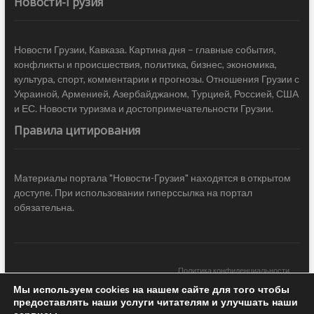
Новости-Грузия
Новости Грузии, Кавказа. Картина дня – главные события,
конфликты и происшествия, политика, бизнес, экономика,
культура, спорт, комментарии и прогнозы. Отношения Грузии с
Украиной, Арменией, Азербайджаном, Турцией, Россией, США
и ЕС. Новости туризма и достопримечательности Грузии.
Правила цитирования
Материалы портала "Новости-Грузия" находятся в открытом
доступе. При использовании гиперссылка на портал
обязательна.
Политика конфиденциальности
Мы используем cookies на нашем сайте для того чтобы
Новости Грузии
| Black Sea Press LTD © 2020 All Rights Reserved /
предоставлять наши услуги читателям и улучшать наши
Design & development —
COCODO BRANDO