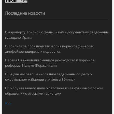
Последние новости
В аэропорту Тбилиси с фальшивыми документами задержаны
граждане Ирана
В Тбилиси за производство и слив порнографических
дипфейков задержали подростка
Партия Саакашвили сменила руководство и поручила
реформы Нануке Жоржолиани
Еще две несовершеннолетние задержаны по делу о
смертельном избиении учителя в Тбилиси
СГБ Грузии завело дело о саботаже из-за фейков о плохом
обращении с русскими туристами
RSS