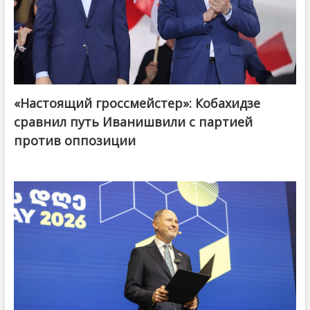
«Настоящий гроссмейстер»: Кобахидзе
@ქართული ოცნება / Georgian Dream
сравнил путь Иванишвили с партией
против оппозиции